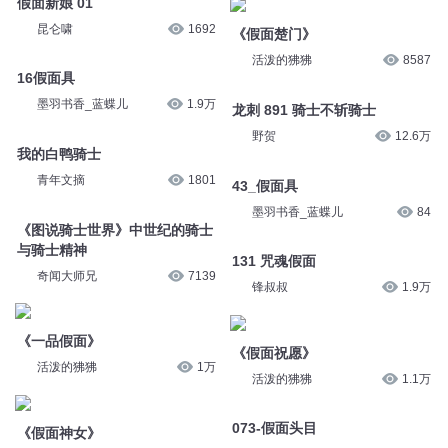
假面新娘 01
昆仑啸
1692
《假面楚门》
活泼的狒狒
8587
16假面具
墨羽书香_蓝蝶儿
1.9万
龙刺 891 骑士不斩骑士
野贺
12.6万
我的白鸭骑士
青年文摘
1801
43_假面具
墨羽书香_蓝蝶儿
84
《图说骑士世界》中世纪的骑士
与骑士精神
131 咒魂假面
奇闻大师兄
7139
锋叔叔
1.9万
《一品假面》
《假面祝愿》
活泼的狒狒
1万
活泼的狒狒
1.1万
073-假面头目
《假面神女》