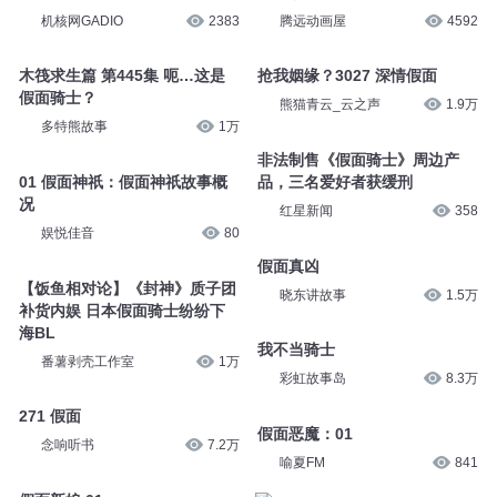
机核网GADIO
2383
腾远动画屋
4592
木筏求生篇 第445集 呃…这是
抢我姻缘？3027 深情假面
假面骑士？
熊猫青云_云之声
1.9万
多特熊故事
1万
非法制售《假面骑士》周边产
01 假面神祇：假面神祇故事概
品，三名爱好者获缓刑
况
红星新闻
358
娱悦佳音
80
假面真凶
【饭鱼相对论】《封神》质子团
晓东讲故事
1.5万
补货内娱 日本假面骑士纷纷下
海BL
我不当骑士
番薯剥壳工作室
1万
彩虹故事岛
8.3万
271 假面
假面恶魔：01
念响听书
7.2万
喻夏FM
841