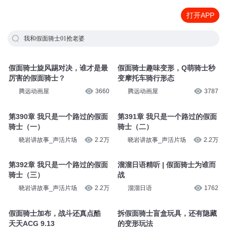
打开APP
我和假面骑士01抢老婆
假面骑士旋风踢对决，谁才是最
假面骑士趣味变形，Q萌骑士秒
厉害的假面骑士？
变摩托车骑行形态
腾远动画屋
3660
腾远动画屋
3787
第390章 我只是一个路过的假面
第391章 我只是一个路过的假面
骑士（一）
骑士（二）
晓岩讲故事_声活片场
2.2万
晓岩讲故事_声活片场
2.2万
第392章 我只是一个路过的假面
溜溜日语精听 | 假面骑士为谁而
骑士（三）
战
晓岩讲故事_声活片场
2.2万
溜溜日语
1762
假面骑士加布，战斗还真点酷
拆假面骑士盲盒玩具，还有隐藏
天天ACG 9.13
的变形玩法