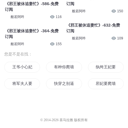
《邪王被休追妻忙》-586-免费
订阅
订阅
般若阿吽
150
般若阿吽
116
《邪王被休追妻忙》-632-免费
《邪王被休追妻忙》-364-免费
订阅
订阅
般若阿吽
109
般若阿吽
155
您是不是在找：
王爷小心妃要爬墙
有种你爬墙
纨绔王妃要爬墙
将军夫人要爬墙
快穿之别逼我爬墙
邪妃要爬墙
帝尊追妻绝色世子要爬墙
战少你媳妇又爬墙了
妃要爬墙
倾城毒妃殿下别爬墙
皇上皇后爬墙过
丞相夫人要爬墙
© 2014-
2026
喜马拉雅 版权所有