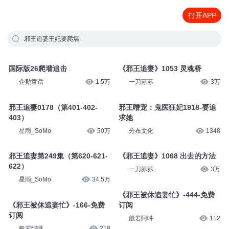
打开APP
邪王追妻王妃要爬墙
国际版26爬墙追击
《邪王追妻》1053 灵魂桥
企鹅童话
1.5万
一刀苏苏
3万
邪王追妻0178（第401-402-
邪王嗜宠：鬼医狂妃1918-要追
403）
求她
星雨_SoMo
50万
分布文化
1348
邪王追妻第249集（第620-621-
《邪王追妻》1068 出去的方法
622）
一刀苏苏
3万
星雨_SoMo
34.5万
《邪王被休追妻忙》-444-免费
《邪王被休追妻忙》-166-免费
订阅
订阅
般若阿吽
112
般若阿吽
218