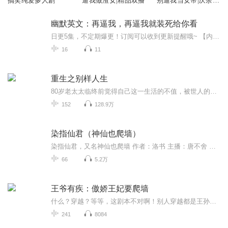
搞笑纯爱多人剧
逼我做渣女|精品双播
别逼我当女帝|庆余年
的味道|爆笑轻松|女
帝无敌
幽默英文：再逼我，再逼我就装死给你看
日更5集，不定期爆更！订阅可以收到更新提醒哦~ 【内容简介】 本书将名人搞笑、网络爆料、古今笑话、中外趣谈、经典幽默一锅端，版本全面升级，具备职场的润滑剂，交际圈的双面胶，自嘲的台阶等等功能，欢迎火爆试用！双语幽默为正在学习英语和喜爱英...
16
11
重生之别样人生
80岁老太太临终前觉得自己这一生活的不值，被世人的言语绑架一辈子，无论做了多大的成就，在世人的眼中，提起她就是某某某的前妻，重来一世，不再受他人言语影响，她要换个活法，只做自己！
152
128.9万
染指仙君（神仙也爬墙）
染指仙君，又名神仙也爬墙 作者：洛书 主播：唐不舍 简介：薄青染想，她大概是盘古开天劈地以来最窝囊的神仙。 虽然别人不这么以为，“什么，你窝囊？生就是上仙，天后娘娘宠你宠得没边，二皇子整日带着你胡作非为，还嫁了远古上神华陵帝君。你这叫窝囊，那东海早给投海的仙人塞满了，有精卫什么事╮(╯▽╰)╭？” 好吧，虽然他们说的都是事实，可有谁知道，这天后娘娘的宠爱不好受，二皇子的黑锅也很沉，最最可悲的是，她那刚成亲就失踪的尊贵夫君完全不是个东西。 他让她守了一万年活寡，好不容易回来了，身边居然带着个女人——他在轮回里找了一万年的真爱。 我勒个去，兔子急了还咬人，神仙急了也爬墙，她又不是没桃花！
66
5.2万
王爷有疾：傲娇王妃要爬墙
什么？穿越？等等，这剧本不对啊！别人穿越都是王孙贵族，我呢？开局就被一个神秘组织盯上，成了他们手中的棋子！盗宝？窃取情报？这都什么鬼啊！ 本以为低调苟活才是王道，可谁曾想，我竟然惹上了那个冷若冰霜的皇子！他权倾朝野，身份尊贵，却偏偏对我这...
241
8084