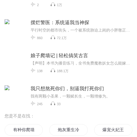
2
1万
摆烂警医：系统逼我当神探
平行时空的都市街头，一个被系统胁迫上岗的小胖墩正拼命作死——他故意踹断嫌犯的腿，专挑上级的刺，甚至当众顶撞局长。所有人都骂他是草包，却不知每次胡闹背后都藏着惊天线索。当A级通缉犯哭着求他收手，当连环杀手跪着喊他祖宗，专案组的秘密档案里，那...
860
72.1万
娘子爬墙记 | 轻松搞笑古言
【声明】本书为播音练习，全书免费魔教妖女怎么能嫁正经男？她是个魔教妖女，过惯了来去潇洒的日子，就该嫁个魔教中人逍遥一生！可是！为什么？偏偏让她嫁到富贵正经的大户生意人家？什么？她不乐意，竟然有人比她还不情愿？这可真是天大的笑话！上了花轿...
138
188.1万
我只想熬死你们，别逼我打死你们
我有两颗小圣果，一颗赋长生，一颗增修为。
245
33
您是不是在找：
有种你爬墙
炮灰重生冷情殿下爱爬墙
爆宠火妃王妃又爬