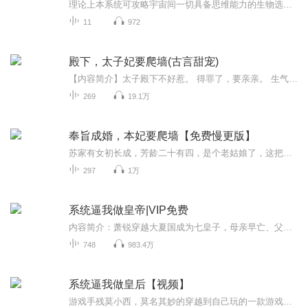
理论上本系统可攻略宇宙间一切具备思维能力的生物选定攻略对象后，宿主将随机获得该对象的技能等级和天赋水平攻略对象为同性时，技能经验获得速度50，技能等级上限50攻略对象不为同种族时，触发404光环，技能经验获取速度100，暴毙概率99攻略失败后，触发...
11
972
殿下，太子妃要爬墙(古言甜宠)
【内容简介】太子殿下不好惹。 得罪了，要亲亲。 生气了，要抱抱。 吃醋了，要睡觉。 贴身侍女，一没前途，二没银子，三还动不动需要壁咚贴。【作者简介】作者：若你相依，网站专栏作者，笔下人物饱满，情节一波三折，深受读者好评。【演播简介】出品：畅...
269
19.1万
奉旨成婚，本妃要爬墙【免费慢更版】
苏家有女初长成，芳龄二十有四，是个老姑娘了，这把年纪竟尚未婚配，只因此女是个女霸王，一直无人敢娶！怎料女帝一纸婚书，无奈之下，苏女只得奉纸成婚！
297
1万
系统逼我做皇帝|VIP免费
内容简介：萧锐穿越大夏国成为七皇子，母亲早亡、父皇不关心，无权无势，只有一副英俊的皮囊和万中无一的灵魂。人生除了帅，难道就要这样碌碌无为的活下去？幸好，现在穿越都有标配的系统。只是萧锐的系统有些坑人啊！“宿主，请尽快完成任务！”“宿主，...
748
983.4万
系统逼我做皇后【视频】
游戏手残莫小西，莫名其妙的穿越到自己玩的一款游戏当中，还被系统逼着做一代皇后……