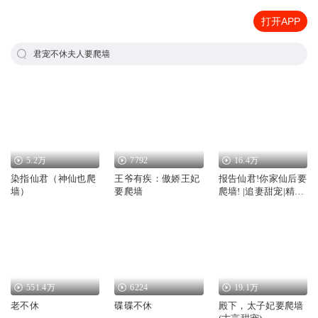
打开APP
君宠不休夫人要爬墙
5.2万
7792
16.4万
染指仙君（神仙也爬
王爷有疾：傲娇王妃
报告仙君!你家仙后要
墙）
要爬墙
爬墙! |追妻甜宠|精品
多播
551.4万
6224
19.1万
老不休
碟碟不休
殿下，太子妃要爬墙