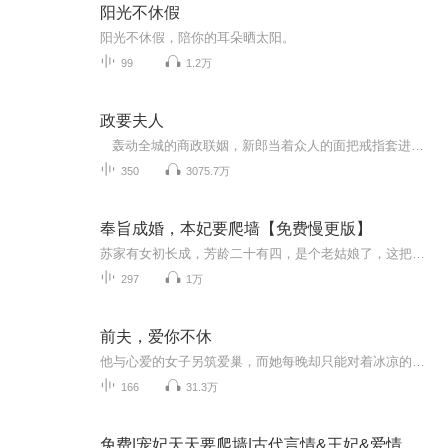
阳光不休假
阳光不休假，陪你的耳朵晒太阳。
99
1.2万
政要夫人
轰动全城的商政联姻，新郎当着众人的面把戒指套进了新娘姐姐的手。 因爱生恨，她在事业上步步相逼，只为等他一个回心转意。 而他却掐着她的脖子愤怒低吼：“苏念卿，你这个狠毒的女人！我就算倾家荡产，也不会和恩萱再分开！” ...
350
3075.7万
奉旨成婚，本妃要爬墙【免费慢更版】
苏家有女初长成，芳龄二十有四，是个老姑娘了，这把年纪竟尚未婚配，只因此女是个女霸王，一直无人敢娶！怎料女帝一纸婚书，无奈之下，苏女只得奉纸成婚！
297
1万
前夫，爱你不休
他与心爱的女子另筑爱巢，而她每晚却只能对着冰凉的空房说晚安。忍气吞声、退让三分，她总以为，只要不吵不争，总有一天他会回过头来看到自己的真心。娘家破产，他要与她离婚，直到分手那刻她才总算明白，这么多年的相处，其实他从没有爱过自己。悄然从他...
166
31.3万
免费|宠妃天天要爬墙|古代言情&王妃&爱情