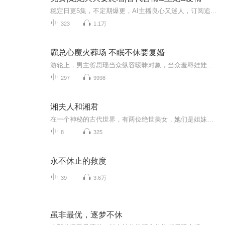
稳定日更5集，不定期爆更，AI主播良心又迷人，订阅追更不迷路！ 【内容简介】 她从没想过要姐妹共侍一夫，可她遇到的是一个霸道的不能再霸道的帝王，他翻手为云，覆手为雨，她怎么也逃不出他的手心……就，很愁。 【作者介绍】 作者：可可树
323
1.1万
霸总心魔火葬场 不眠不休要复婚
游轮上，男主贺思瑶当众纵容暧昧对象，当众羞辱娃娃亲妻子叶揽希，直言这场婚姻只是碍于祖辈交情的无奈之举，丝毫没有半分情意。心灰意冷的叶揽希当场提出离婚，拒绝索要任何财产，只留下一句冰冷告诫，斩断两人所有牵扯，只求尽快办好手续，从此与贺思瑶...
297
9998
湘夫人和湘君
在一个神秘的古代世界，有两位绝世美女，她们是姐妹，分别被人们称为“湘夫人”和“湘君”。她们拥有着绝美的容貌和超凡脱俗的气质，常常在潇湘之上遨游，引得无数人神往。然而，她们并非凡人，而是拥有着特殊身份和使命的神女。她们的出现，与这片土地的...
8
325
永不休止的救度
39
3.6万
虽非最优，逐梦不休