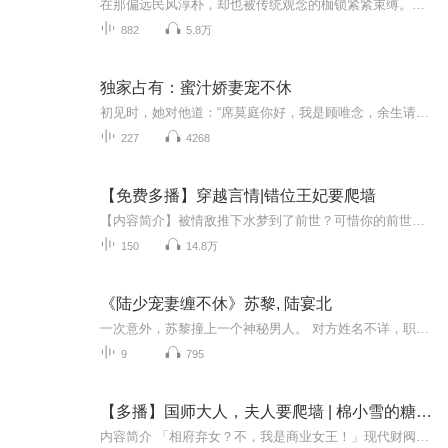
在那偏远民风淳朴，却也被传统观念的枷锁紧紧束缚。换亲之风俗尤为盛行，于穷人家而言，若不选择换亲，便难以实现娶妻之愿，这无疑是时代所烙下的无奈印记. 主人公偶然间救下了那投河自尽的姑娘，然而，姑娘的心却似那燃尽的灰烬，再难复燃。在这生活的重...
882
5.8万
独家占有：蜜汁娇妻宠不休
初见时，她对他道：“席莫庭你好，我是顾唯念，余生请多多请教。”于是，席莫庭从此沉沦深陷，不能自拔。然而一场意外，她却成了别人的前妻，五年的时间，他卷土重来，逼得她处处退避，直到成为他的囊中之物，依旧步步紧逼。她恼火，怒道：“席莫庭，你究竟想怎么样？”席莫庭却将她禁锢怀中，语气势在必得：“我说过，你是我的女人，无论是生是死，都只能在我这里！”
227
4268
【免费多播】穿越言情|错位王妃要爬墙
【内容简介】被情敌推下水梦到了前世？可惜你的前世一样倒霉。因为听到一段不该听的谈话，被迫离开家，变故后，开始了你的江湖之旅。何其迷茫，遇到了大魔头，甚至摊上了皇权争夺？还不是最惨的.....自你出生开始，命运的齿轮开始转动，牵出的是你迷离的身...
150
14.8万
《陆少宠妻缠不休》苏黎, 陆宴北
一次意外，苏黎撞上一个神秘男人。 对方姓名不详，职业不详，婚配不详。 什么？再相遇，竟然是自己的顶头上司？更是鼎鼎有名人气男神陆宴北？ 说好要当陌路人的，可现在，这个天天缠着她不放，要她给孩子当妈的男人又是谁？
9
795
【多播】国师大人，夫人要爬墙 | 棉小雪的糖 | 女强爽文 | 权谋商战
内容简介 「相府弃女？不，我是商业女王！」现代财阀总裁苏清浅，一睁眼竟成了齐国丞相府人人践踏的嫡女苏素。渣爹冷漠、继母毒计、庶妹算计？她反手掀翻棋盘：地下室刑讯叛徒，宫宴易容术震惊帝王，更将青楼变摇钱树！神秘国师凤沧澜夜闯香闺逼她“变戏法...