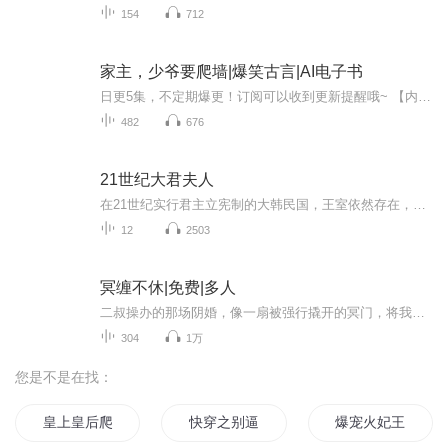
154
712
家主，少爷要爬墙|爆笑古言|AI电子书
日更5集，不定期爆更！订阅可以收到更新提醒哦~ 【内容简介】 "虽说多个朋友，多条路，互惠互利是好事，可眼前的冰山男，要不要这么狠，把她一个年方二八，只想与老爹平安度日的少女，拐到互利婚姻上来，这似乎不合适吧！再说条条大路通罗马，谁说解开诅...
482
676
21世纪大君夫人
在21世纪实行君主立宪制的大韩民国，王室依然存在，阶级制度也依然严格。人们也习惯与相似的人交往，而交往的结构从来不是水平的，而是垂直的。然而，总有那么一些人，像丑小鸭般格格不入，无法融入人群，却又充满激情，永不停歇地奔跑。即使高墙试图将他...
12
2503
冥缠不休|免费|多人
二叔操办的那场阴婚，像一扇被强行撬开的冥门，将我拽入深渊。鬼猫瞳中映出我的死相，索命厉鬼夜夜叩窗，更有一群身怀异术的"半仙"接踵而至——他们或是驱邪，或是引魂，却让这场诅咒愈发诡谲。离奇事件如蛛丝缠绕，每揭开一角，就渗出更浓重的血腥气……...
304
1万
您是不是在找：
皇上皇后爬墙过
快穿之别逼我爬墙
爆宠火妃王妃又爬