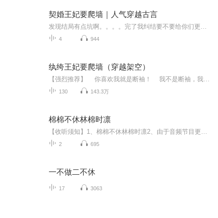
契婚王妃要爬墙｜人气穿越古言
发现结局有点坑啊。。。。完了我纠结要不要给你们更了~~内容简介：她是CIA最优秀的华人顾问，一朝魂入异世，本以为是一番和平的小日子，哪料到，自己天真的想法反倒是送了性命……老天有眼，让她重活一次，既然便宜爹娘要把她卖个好价钱，索性找个谁都不敢惹的人。一纸契约，她嫁给天煞孤星，可一颗真心，终究是错付了……作者：漱石 代表作《邪皇盛宠：一品毒妃》《契婚王妃要爬墙》主播：万小猫后期：小桃子
4
944
纨绔王妃要爬墙（穿越架空）
【强烈推荐】 你喜欢我就是断袖！ 我不是断袖，我只喜欢你~ 古言轻松甜宠爽文来袭~且看某战神王爷追“妻”漫漫长路~【内容简介】 风清浅这辈子最为后悔的是自己为什么喜欢爬墙，还砸到了不该砸到的人！大佬，我真的不是故意的，你就放过我...
130
143.3万
棉棉不休林棉时凛
【收听须知】1、棉棉不休林棉时凛2、由于音频节目更新的比较慢，如想快速阅读小说文字版的全部章节，请在微信中搜索公/众/号【黑葡萄文学】，关注后，并在公/众/号中回复：【341】，便可快速阅读小说文字版全集。（注意：需要在公/众/号中回复才有效哦）
2
695
一不做二不休
17
3063