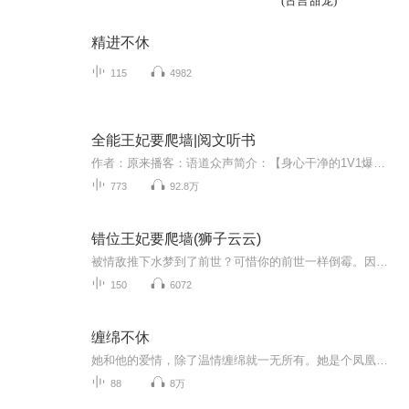
(古言甜宠)
精进不休
115
4982
全能王妃要爬墙|阅文听书
作者：原来播客：语道众声简介：【身心干净的1V1爆笑宠文】不举的七皇叔大婚了，新娘子却是个产妇！新王妃喜堂产子，七皇叔双喜临门，却从此戴上钻石级绿帽。当冰山王爷杠上第一纨绔——“都用不着你奋斗本妃就给你生个便宜儿子传承衣钵哪里不好了？”“传...
773
92.8万
错位王妃要爬墙(狮子云云)
被情敌推下水梦到了前世？可惜你的前世一样倒霉。因为听到一段不该听的谈话，被迫离开家，变故后，开始了你的江湖之旅。何其迷茫，遇到了大魔头，甚至摊上了皇权争夺？还不是最惨的.....自你出生开始，命运的齿轮开始转动，牵出的是你迷离的身世和一段埋...
150
6072
缠绵不休
她和他的爱情，除了温情缠绵就一无所有。她是个凤凰女，母亲每一个电话都是在索钱，无休无止！为了她，他愿意步入人生的危机，万劫不复！可是她还是离开了他！是她变心了吗？毕竟嫁进豪门可以改变一切。他带着伤痛的心，浪迹天涯，当他们再次相遇。一切是...
88
8万