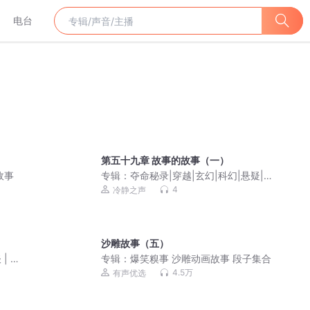
电台
第五十九章 故事的故事（一）
故事
专辑：
夺命秘录|穿越|玄幻|科幻|悬疑|风
水秘术|多人有声剧
4
冷静之声
沙雕故事（五）
| 鬼
专辑：
爆笑糗事 沙雕动画故事 段子集合
4.5万
有声优选