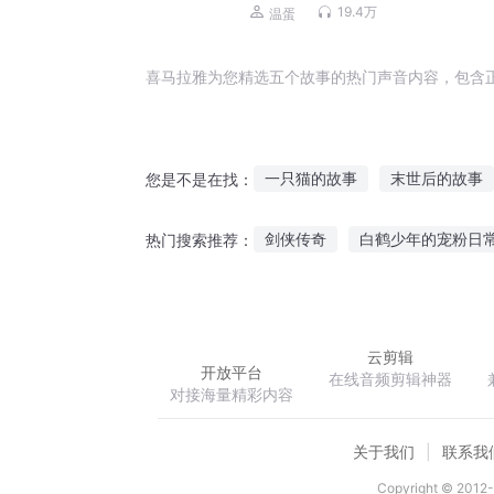
19.4万
温蛋
喜马拉雅为您精选五个故事的热门声音内容，包含
一只猫的故事
末世后的故事
您是不是在找：
青春里的小故事
我与天道五
剑侠传奇
白鹤少年的宠粉日
热门搜索推荐：
我和世界五五开
五个小故事
别动找到你了
梦想系统下的
云剪辑
开放平台
在线音频剪辑神器
对接海量精彩内容
关于我们
联系我
Copyright © 2012-