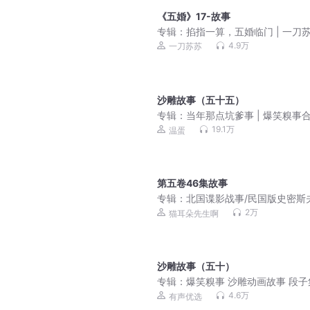
《五婚》17-故事
专辑：
掐指一算，五婚临门 | 一刀
演播 | 权谋玄学爽文 | VIP免费多
4.9万
一刀苏苏
剧
沙雕故事（五十五）
专辑：
当年那点坑爹事 | 爆笑糗事
19.1万
温蛋
第五卷46集故事
专辑：
北国谍影战事/民国版史密斯
再战一回神作
2万
猫耳朵先生啊
沙雕故事（五十）
专辑：
爆笑糗事 沙雕动画故事 段子
4.6万
有声优选