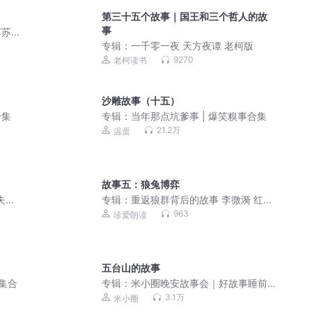
第三十五个故事｜国王和三个哲人的故
事
苏苏
人有声
专辑：
一千零一夜 天方夜谭 老柯版
9270
老柯读书
沙雕故事（十五）
合集
专辑：
当年那点坑爹事 | 爆笑糗事合集
21.2万
温蛋
故事五：狼兔博弈
夫妇/
专辑：
重返狼群背后的故事 李微漪 红娟
著
963
珍爱朗读
五台山的故事
集合
专辑：
米小圈晚安故事会｜好故事睡前
必听
3.1万
米小圈