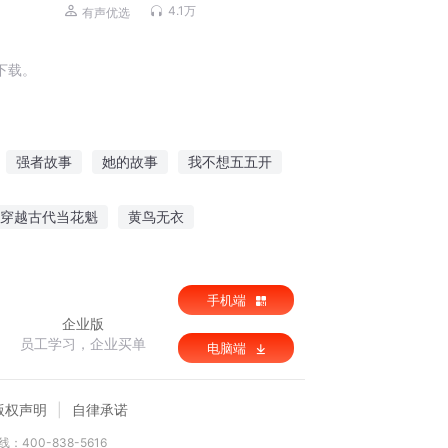
4.1万
有声优选
下载。
强者故事
她的故事
我不想五五开
爱情故事
山河故里之五岳独尊
穿越古代当花魁
黄鸟无衣
凌云山雾海
手机端
企业版
员工学习，企业买单
电脑端
版权声明
自律承诺
：400-838-5616