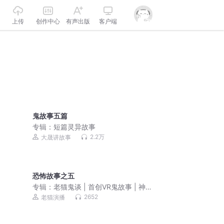
上传
创作中心
有声出版
客户端
鬼故事五篇
专辑：
短篇灵异故事
2.2万
大晟讲故事
恐怖故事之五
专辑：
老猫鬼谈 | 首创VR鬼故事 | 神秘
大奖0804福利广场见
2652
老猫演播