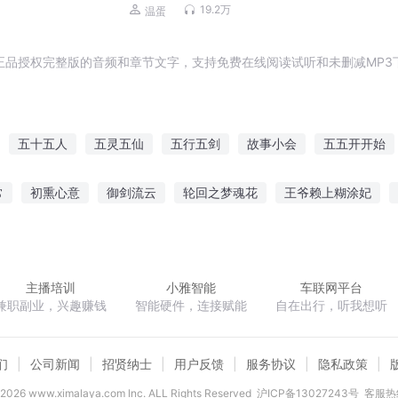
19.2万
温蛋
正品授权完整版的音频和章节文字，支持免费在线阅读试听和未删减MP3
五十五人
五灵五仙
五行五剑
故事小会
五五开开始
五开
小强故事
五界故事录月下一梦
五神五行剑
五毛钱的
常
初熏心意
御剑流云
轮回之梦魂花
王爷赖上糊涂妃
五代这五十三年
魔术师
无限位面红包群
星空魔法
黑光末世
悲鸣之歌春
主播培训
小雅智能
车联网平台
兼职副业，兴趣赚钱
智能硬件，连接赋能
自在出行，听我想听
们
公司新闻
招贤纳士
用户反馈
服务协议
隐私政策
2026
www.ximalaya.com lnc. ALL Rights Reserved
沪ICP备13027243号
客服热线