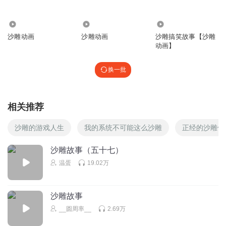
杰哥附件
519
87.79万
5.89万
啊
沙雕动画
沙雕动画
沙雕搞笑故事【沙雕
动画】
回复
2023-01-13
2
换一批
mtt01cjidj6z8qgc6gjj
回复
2022-05-02
1
相关推荐
Zap阿郑
沙雕的游戏人生
我的系统不可能这么沙雕
正经的沙雕修
这是一个非常不错的选择
沙雕故事（五十七）
回复
2022-10-01
1
温蛋
19.02万
ig5i5d7z2a5tv2n9doke
沙雕故事
回复
__圆周率__
2.69万
2022-06-07
1