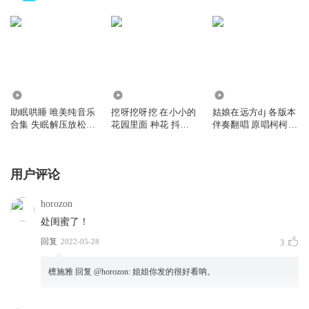
13.53万
68.03万
4.51万
助眠哄睡 唯美纯音乐
挖呀挖呀挖 在小小的
姑娘在远方dj 各版本
合集 失眠解压放松
花园里面 种花 抖音
伴奏翻唱 原唱柯柯柯
冥想瑜伽
洗脑神曲
啊
用户评论
horozon
处闺蜜了！
回复
2022-05-28
3
檩施雅
回复 @
horozon
:
姐姐你发的很好看呐。