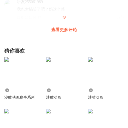
听友255061989
我也太搞笑了吧？妈这个菜
回复
2022-01-17
3
查看更多评论
听友435287760
十个
猜你喜欢
回复
2022-09-29
2
梧桐叶子_hk
好搞笑😁啊！
回复
2022-01-17
2
3.73万
193.24万
8.82万
沙雕动画糗事系列
沙雕动画
沙雕动画
脑叶公司的终末鸟
回复 @
梧桐叶子_hk
:
😁😂😃😄👿😉😊☺️😌😍😏
😒😓😔😖😘😚😜😝😞😠😡😢😣😥😨😪😭😰😱😲😳😷🙃😋😗😛🤑
🤓😎🤗🙄🤔😩😤🤐🤒😴😀😆😅😇🙂😙😟😕🙁☹️😫😶😐😑😯😦😧
😮😵😬🤕😈👻