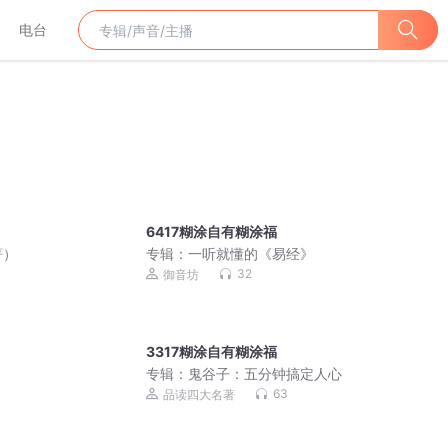
电台
6417糊涂自有糊涂福
著）
专辑：
一听就懂的《易经》
32
御音坊
3317糊涂自有糊涂福
专辑：
鬼谷子：五分钟搞定人心
63
品读四大名著