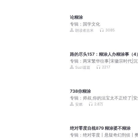
论糊涂
专辑：
国学文化
3085
朗读者吉米
路的尽头157：糊涂人办糊涂事（4
专辑：
两宋繁华往事|宋徽宗时代|
读宋史
2217
Suzi篇篇
738你糊涂
专辑：
师叔,你的法宝太不正经了|
越爆笑修仙|法宝不正经VIP免费有
2.8万
安燃
说
绝对零度自梳879 糊涂婆不糊涂
专辑：
绝对零度丨悬疑奇幻刑侦丨