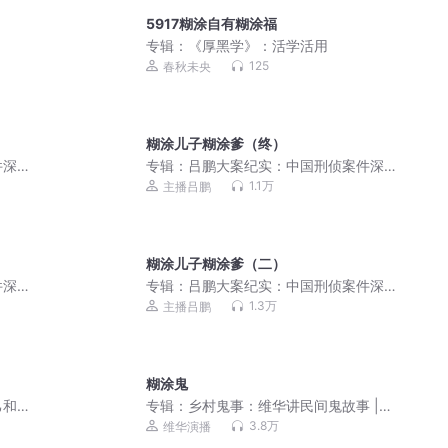
5917糊涂自有糊涂福
专辑：
《厚黑学》：活学活用
125
春秋未央
糊涂儿子糊涂爹（终）
件深
专辑：
吕鹏大案纪实：中国刑侦案件深
度解析
1.1万
主播吕鹏
糊涂儿子糊涂爹（二）
件深
专辑：
吕鹏大案纪实：中国刑侦案件深
度解析
1.3万
主播吕鹏
糊涂鬼
己和
专辑：
乡村鬼事：维华讲民间鬼故事 |
恐怖故事
3.8万
维华演播