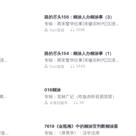
路的尽头156：糊涂人办糊涂事（3）
专辑：
两宋繁华往事|宋徽宗时代|沉浸式
读宋史
2096
Suzi篇篇
）
路的尽头154：糊涂人办糊涂事（1）
沉浸式
专辑：
两宋繁华往事|宋徽宗时代|沉浸式
读宋史
2446
Suzi篇篇
016糊涂
安燃穿
专辑：
笑林广记（吃饭勿听容易笑喷）
声小
36
卓睿炫颖亭
7619《金瓶梅》中的糊涂官判断糊涂案
樊落
专辑：
《厚黑学》：活学活用