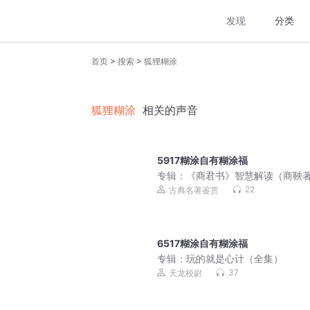
发现
分类
>
>
首页
搜索
狐狸糊涂
狐狸糊涂
相关的声音
5917糊涂自有糊涂福
专辑：
《商君书》智慧解读（商鞅
22
古典名著鉴赏
6517糊涂自有糊涂福
专辑：
玩的就是心计（全集）
37
天龙校尉