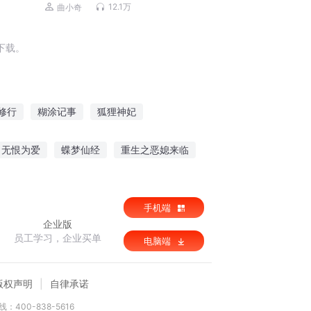
学生笑话|睡前故事
12.1万
曲小奇
下载。
修行
糊涂记事
狐狸神妃
替身糊涂妻
大糊涂弑神
无恨为爱
蝶梦仙经
重生之恶媳来临
狐狸往事
手机端
企业版
员工学习，企业买单
电脑端
版权声明
自律承诺
：400-838-5616