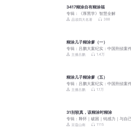
3417糊涂自有糊涂福
专辑：
《厚黑学》智慧全解
388
品读四大名著
糊涂儿子糊涂爹（一）
专辑：
吕鹏大案纪实：中国刑侦案
度解析
1.4万
主播吕鹏
糊涂儿子糊涂爹（五）
专辑：
吕鹏大案纪实：中国刑侦案
度解析
1.1万
主播吕鹏
31别较真，该糊涂时糊涂
专辑：
释怀｜破困｜钝感力｜与自
解｜告别自卑｜不敏感内耗
1115
豆蔻山南