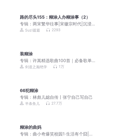
路的尽头155：糊涂人办糊涂事（2）
专辑：
两宋繁华往事|宋徽宗时代|沉浸式
读宋史
2293
Suzi篇篇
装糊涂
专辑：
许嵩精选歌曲100首｜必备歌单
（超高清音质）
1万
剑道之巅绝学
66犯糊涂
专辑：
林彪儿媳自传丨张宁自己写自己
27.7万
半条鱼儿
糊涂的曲妈
专辑：
曲小奇爆笑校园1·生活有个囧|小