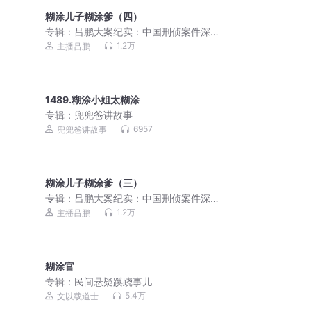
糊涂儿子糊涂爹（四）
专辑：
吕鹏大案纪实：中国刑侦案件深
度解析
1.2万
主播吕鹏
1489.糊涂小姐太糊涂
专辑：
兜兜爸讲故事
6957
兜兜爸讲故事
糊涂儿子糊涂爹（三）
专辑：
吕鹏大案纪实：中国刑侦案件深
度解析
1.2万
主播吕鹏
糊涂官
专辑：
民间悬疑蹊跷事儿
5.4万
文以载道士