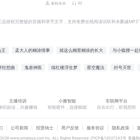
92
春秋未央
正品授权完整版的音频和章节文字，支持免费在线阅读试听和未删减MP3
仙王
孟大人的糊涂情事
就这么糊里糊涂的长大
与小狐狸一起
穿越千万年也要寻你糊涂王妃
糊里糊涂的成了侦探
糊涂往事
序狂想曲
鬼差神医
续红楼浮生梦
星空魔法
封号灭世
的人生
我的狐狸相公
大明朝糊涂事儿
快穿之狐狸是女主
百炼龙成尊
你只不过是个人类
我的老婆是女武神
主播培训
小雅智能
车联网平台
兼职副业，兴趣赚钱
智能硬件，连接赋能
自在出行，听我想听
们
公司新闻
招贤纳士
用户反馈
服务协议
隐私政策
2026
www.ximalaya.com lnc. ALL Rights Reserved
沪ICP备13027243号
客服热线