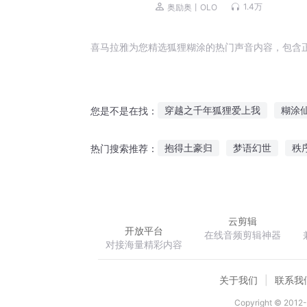
作品
1.4万
奥励奥丨OLO
喜马拉雅为您精选狐狸糊涂的热门声音内容，包含
穿越之千年狐狸爱上我
糊涂
您是不是在找：
神尊大人是狐狸
皇后本糊涂
抱得土豪归
梦语幻世
秩
热门搜索推荐：
日子还是要糊涂着过
糊涂侠
神狗小小
龙珠之最强武者
云剪辑
开放平台
在线音频剪辑神器
对接海量精彩内容
关于我们
联系我
Copyright © 2012-