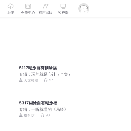
上传
创作中心
有声出版
客户端
5117糊涂自有糊涂福
专辑：
玩的就是心计（全集）
57
天龙校尉
5317糊涂自有糊涂福
专辑：
一听就懂的《易经》
93
御音坊