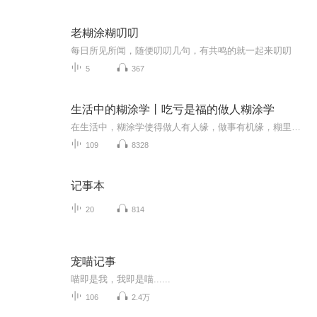
老糊涂糊叨叨
每日所见所闻，随便叨叨几句，有共鸣的就一起来叨叨
5
367
生活中的糊涂学丨吃亏是福的做人糊涂学
在生活中，糊涂学使得做人有人缘，做事有机缘，糊里糊涂却总是笑到最后。因此，糊涂不是昏庸，而是为人处世豁达大度，拿得起，放得下。糊涂学告诉人们不要太执着。在生活中，真正的聪明人都是懂得糊涂学的。他们遇到任何事绝不自作聪明，大发议论，相反他...
109
8328
记事本
20
814
宠喵记事
喵即是我，我即是喵......
106
2.4万