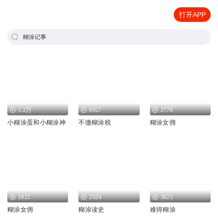
打开APP
糊涂记事
1.2万
6927
2778
小糊涂蛋和小糊涂神
不缴糊涂税
糊涂女佣
1922
2924
3625
糊涂女佣
糊涂读史
难得糊涂