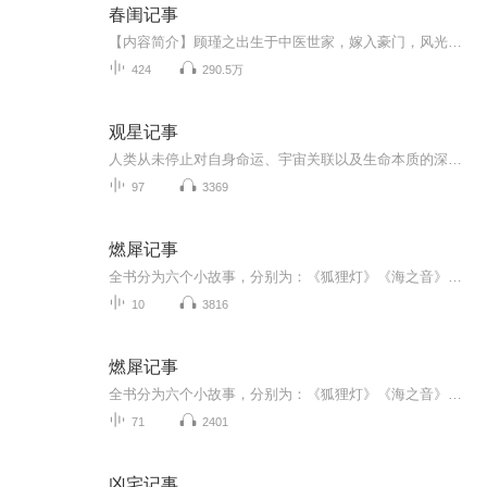
春闺记事
【内容简介】顾瑾之出生于中医世家，嫁入豪门，风光无限又疲惫不堪地走完了她的一生。等她发现自己没有死，而是变成了古代贵族仕女时，厌烦就浮上心头。再等她再看到和自己前世丈夫长得一模一样的男人时，她撇撇嘴。人生这潭平静的湖水，这才起了点滴涟漪....
424
290.5万
观星记事
人类从未停止对自身命运、宇宙关联以及生命本质的深邃探寻。本节目将引领听众穿越层层迷雾，踏入一个融合了古老智慧与现代思考的独特领域。历史为我们提供了审视这些知识的厚重镜片，我们将回溯源头，考察星相学、探究命理术数如何在王朝更迭、社会变迁中...
97
3369
燃犀记事
全书分为六个小故事，分别为：《狐狸灯》《海之音》《槐安台》《昙花酒》《壁上花》《天地牢》。讲的都是和神秘人有关的故事。故事起源于一个古老的传说，传说只要取春雨浸湿之笔，夏阳酷晒之墨，秋风吹拂之纸，以及冬雪覆盖之砚。用此笔墨纸砚书尔之心结，焚于火中。不出几日，便有神秘人出现在许愿人面前。传说那些神秘人男女老少皆有，譬如八岁垂髫孩童，再譬如八十白发老叟。有美貌的少女，亦有倜傥的公子。他们各具年龄，各具样貌，各具性格，甚至连术法修为都各不相同。唯一相同的便是他们穿着奇特，一眼...
10
3816
燃犀记事
全书分为六个小故事，分别为：《狐狸灯》《海之音》《槐安台》《昙花酒》《壁上花》《天地牢》。讲的都是和神秘人有关的故事。故事起源于一个古老的传说，传说只要取春雨浸湿之笔，夏阳酷晒之墨，秋风吹拂之纸，以及冬雪覆盖之砚。用此笔墨纸砚书尔之心结...
71
2401
凶宅记事