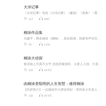
大淖记事
《大淖记事》包括《大淖记事》《邂逅》《老鲁》《看水》《七里茶坊》等名篇，皆是对汪曾祺中短篇小说多次遴选后得出的精品。从容平淡，给人一种不可言说的温爱。
113
5047
糊涂作品集
马建平：网名糊涂（糊糊），喜欢朗诵，热爱有声语言艺术！普通话等级考试二级甲等，朗诵教师。杭州市滨江区朗诵协会会员，中国朗诵联盟高级会员，国际朗联高级主播。发挥余热，为众多的中老年朋友爱上朗诵而加油助力。
36
1118
糊涂大侦探
童话镇上可真不太平:总统府被窃听、火星人入侵、行星列车大罢工、谜案催人狂，甚至连糊涂大侦探自己都被坏蛋掉了包……
132
14.6万
由糊涂变聪明的人生智慧：难得糊涂
【内容简介】一位糊涂学大师说得好：世间多少失意人，幡然醒悟须谨记；错错错，错在斤斤计较；莫莫莫，莫再耿耿于怀。难得糊涂是一种难得的品德，是一种大丈夫的气度，是一种放眼未来的襟怀，是一种超越俗世的大智大勇。正是难得糊涂的警醒，才能使人们在...
132
20.9万