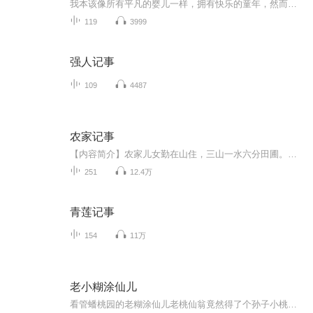
我本该像所有平凡的婴儿一样，拥有快乐的童年，然而当我被父亲抱进研究所，当亲生父亲用我做活体实验时，一切都改变了，亲情如同一个笑话。 亲生母亲的死亡，成了我这一世生活的开端。 死神降临，不断寻找力量，两方开始夺取神之力之战， 一副神魔双生古画...
119
3999
强人记事
109
4487
农家记事
【内容简介】农家儿女勤在山住，三山一水六分田圃。螺蛳壳里巧做道场，家和业兴吉庆安康！种田文，田蚕织作只种田！【作者/主播简介】作者：白糖酥，网络小说作家，小说情节跌宕起伏、扣人心弦，情节与文笔俱佳。主播：砂糖，90后妹纸，本音御姐音，可萝莉...
251
12.4万
青莲记事
154
11万
老小糊涂仙儿
看管蟠桃园的老糊涂仙儿老桃仙翁竟然得了个孙子小桃仙儿，没想到这孩子脑袋瓜也不灵光，可是啊这孩子天生就有紫气笼罩，总是逢凶化吉，化险为夷，弄巧成拙。这刚成了太上老君的炼丹童子，就一下子惹出了大麻烦……然后又跑去向哪咤索要法器，最后又去找大圣爷爷，没想到，还真的讨到了一样法器！...