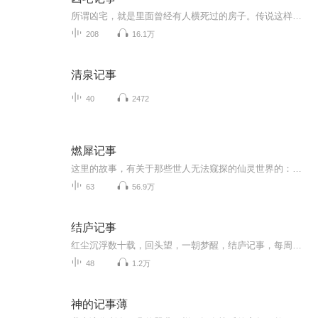
所谓凶宅，就是里面曾经有人横死过的房子。传说这样死去的人因为阳寿并没有过完，所以会死得很不甘心。通常会阴魂不散，所以多数的凶宅一般都会有怪事发生。
208
16.1万
清泉记事
40
2472
燃犀记事
这里的故事，有关于那些世人无法窥探的仙灵世界的：精怪，神灵，异人……他们所经历的事情也是也世人无法知晓的：定数，报应，妖妄……人与精怪，人与仙灵，幕幕奇景诡境，种种精怪人情，燃犀记事，便将他们的故事一一书写……主要角色陆离：本相为白泽。...
63
56.9万
结庐记事
红尘沉浮数十载，回头望，一朝梦醒，结庐记事，每周数问，聆听心灵的声音，寻找智慧的答案加海峰老师微信号（zhfllh），成为【乐学生活会】一员，和海峰老师面对面沟通，或将心中疑惑回复于节目之后，也许会是下一期结庐记事的主题，感恩！相遇！结庐记（2018~）结庐在心间，身正人自谦，诸事从良善，事多亦从容，随清风入梦，伴晨鸟翩翩，问君何以故，心清意自明。
48
1.2万
神的记事薄