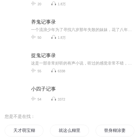
20
1.8万
养鬼记事录
一个流浪少年为了寻找六岁那年失散的妹妹，花了八年的时间，带着一只六岁的萝莉水鬼走遍了大半个中国，遇到了很多奇人怪事。从桂平的养鬼人到永州道县的噬肉河沙，从湘西凤凰的美女蛇到大兴安岭深处的千年人参精太多太多了，且听我慢慢道来。有时间会把前1...
50
1.8万
捉鬼记事录
这是一部非常好听的有声小说，听过的感觉非常不错，故事扑朔迷离，情节跌宕起伏，?是以奇特、未知、刺激）等风格模式构成的虚幻故事。?为了提供更多优秀的有声作品，请多多宣传和推荐本书，这是一种支持与鼓励！有声小说的未来，是需要大家共同的努力!? 友情提示:听书是种生活的品味，在品味生活的同时，请关注你身边的亲人、朋友，合理安排时间！?
55
6338
小四子记事
54
3372
您是不是在找：
天才萌宝糊涂妈咪
就这么糊里糊涂的长大
替身糊涂妻