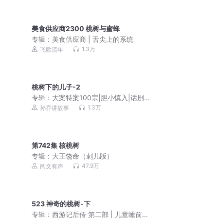
美食供应商2300 桃树与蜜蜂
专辑：
美食供应商 | 舌尖上的系统
1.3万
飞歌流年
桃树下的儿子-2
专辑：
大案特案100宗|胆小慎入|话剧演
员孙乔演播
1.3万
孙乔讲故事
第742集 核桃树
专辑：
大王饶命（刺儿版）
47.9万
阅文有声
523 神奇的桃树-下
专辑：
西游记后传 第二部 | 儿童睡前故