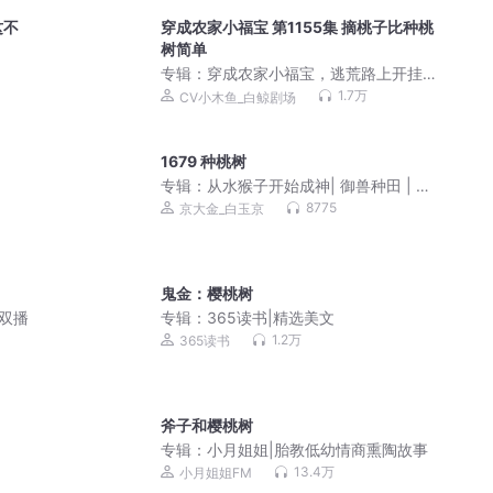
这不
穿成农家小福宝 第1155集 摘桃子比种桃
树简单
专辑：
穿成农家小福宝，逃荒路上开挂
了|种田穿越|温馨治愈
1.7万
CV小木鱼_白鲸剧场
1679 种桃树
专辑：
从水猴子开始成神| 御兽种田 | 轻
松随身流 | 多人有声剧
8775
京大金_白玉京
鬼金：樱桃树
双播
专辑：
365读书|精选美文
1.2万
365读书
斧子和樱桃树
专辑：
小月姐姐|胎教低幼情商熏陶故事
13.4万
小月姐姐FM