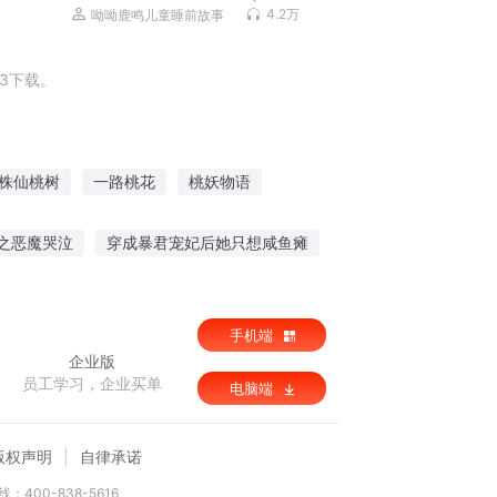
事
4.2万
呦呦鹿鸣儿童睡前故事
3下载。
株仙桃树
一路桃花
桃妖物语
重生之桃花笑春风
桃花神剑
之恶魔哭泣
穿成暴君宠妃后她只想咸鱼瘫
罗不孤独
王者荣耀之三境
最佳影后
手机端
企业版
员工学习，企业买单
电脑端
版权声明
自律承诺
：400-838-5616