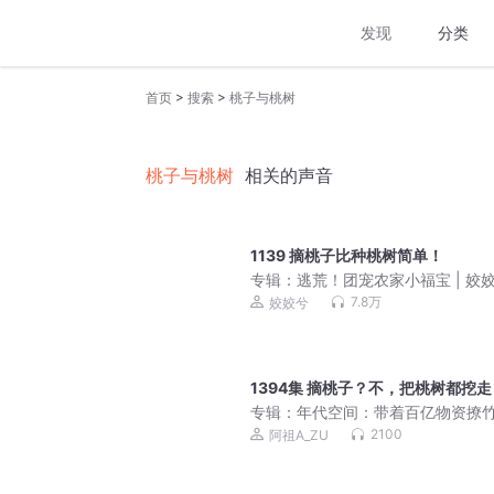
发现
分类
>
>
首页
搜索
桃子与桃树
桃子与桃树
相关的声音
1139 摘桃子比种桃树简单！
专辑：
逃荒！团宠农家小福宝 | 姣
强的小红三七糖小糖| 温馨治愈群像
7.8万
姣姣兮
网口碑爆款
1394集 摘桃子？不，把桃树都挖走
专辑：
年代空间：带着百亿物资撩竹
穿越七零|爆笑欢脱甜宠种田文|真
2100
阿祖A_ZU
剧