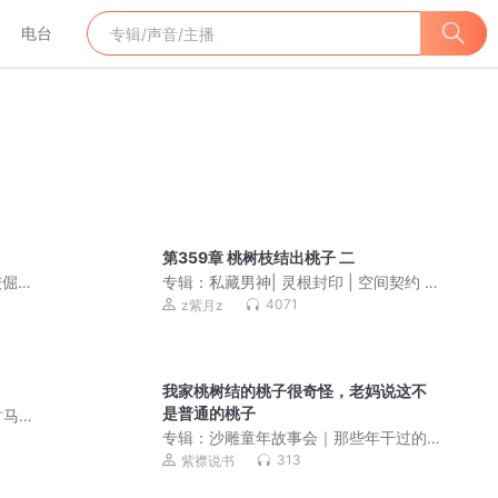
电台
第359章 桃树枝结出桃子 二
姣倔
专辑：
私藏男神| 灵根封印 | 空间契约 |
|全
双强甜宠 | 异能复仇
4071
z紫月z
我家桃树结的桃子很奇怪，老妈说这不
是普通的桃子
马|
人多人
专辑：
沙雕童年故事会｜那些年干过的
蠢事，承包所有欢乐
313
紫襟说书