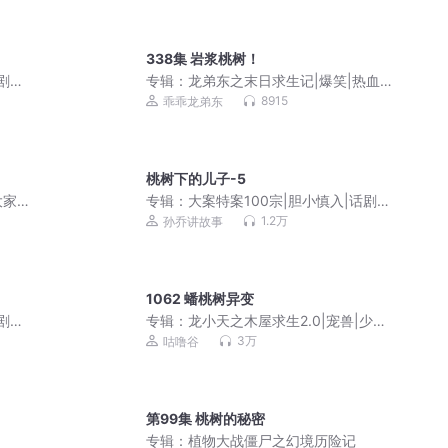
338集 岩浆桃树！
话剧演
专辑：
龙弟东之末日求生记|爆笑|热血|
冒险|海贼王
8915
乖乖龙弟东
桃树下的儿子-5
大家
专辑：
大案特案100宗|胆小慎入|话剧演
员孙乔演播
1.2万
孙乔讲故事
1062 蟠桃树异变
话剧演
专辑：
龙小天之木屋求生2.0|宠兽|少年
成长|咕噜谷
3万
咕噜谷
第99集 桃树的秘密
专辑：
植物大战僵尸之幻境历险记