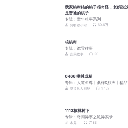
我家桃树结的桃子很奇怪，老妈说
是普通的桃子
专辑：
童年糗事系列
60.6万
阿婆橙小橙
核桃树
专辑：
诡异往事
20
喜馬故事
0466 桃树成精
专辑：
人道至尊丨桑梓&默声丨精品
3.1万
华音凡人剧场
1113核桃树下
专辑：
奇闻异事之诡异实录
7183
水鬼_