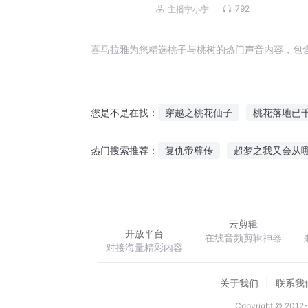
792
主播宁小宁
喜马拉雅为您精选桃子与桃树的热门声音内容，包
穿越之桃花仙子
桃花落地已
您是不是在找：
天命桃花星
桃花树下十里红
复仇帝尊传
超梦之我又会从
热门搜索推荐：
三生三世十里桃花之白月
我
乱世神徒
炮灰女配来种田
云剪辑
开放平台
在线音频剪辑神器
对接海量精彩内容
关于我们
联系我
Copyright © 2012-