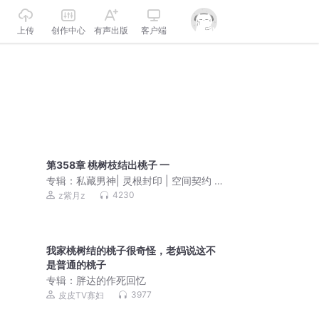
上传
创作中心
有声出版
客户端
第358章 桃树枝结出桃子 一
专辑：
私藏男神| 灵根封印 | 空间契约 |
双强甜宠 | 异能复仇
4230
z紫月z
我家桃树结的桃子很奇怪，老妈说这不
是普通的桃子
专辑：
胖达的作死回忆
3977
皮皮TV寡妇