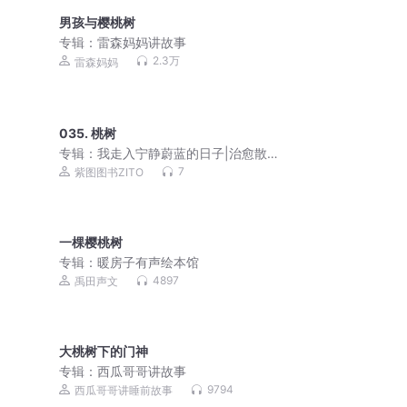
男孩与樱桃树
专辑：
雷森妈妈讲故事
2.3万
雷森妈妈
035. 桃树
专辑：
我走入宁静蔚蓝的日子|治愈散文|
诺奖|黑塞
7
紫图图书ZITO
一棵樱桃树
专辑：
暖房子有声绘本馆
4897
禹田声文
大桃树下的门神
专辑：
西瓜哥哥讲故事
9794
西瓜哥哥讲睡前故事