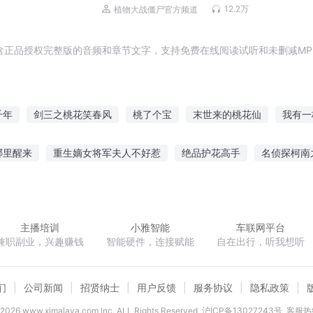
12.2万
植物大战僵尸官方频道
含正品授权完整版的音频和章节文字，支持免费在线阅读试听和未删减MP
千年
剑三之桃花笑春风
桃了个宝
末世来的桃花仙
我有一
妆
桃树与狐
梨树开桃花
火影之歌尽桃花
三十里桃花红
哪里醒来
重生嫡女将军夫人不好惹
绝品护花高手
名侦探柯南
有一棵仙桃树
树下桃花
本桃不是妖
媳妇是骗来的
伪军迷的将魂
风中纸鸢
华夏领袖
独孤伽
主播培训
小雅智能
车联网平台
兼职副业，兴趣赚钱
智能硬件，连接赋能
自在出行，听我想听
们
公司新闻
招贤纳士
用户反馈
服务协议
隐私政策
2026
www.ximalaya.com lnc. ALL Rights Reserved
沪ICP备13027243号
客服热线