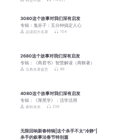
科普中国
3080这个故事对我们深有启发
专辑：
鬼谷子：五分钟搞定人心
104
品读四大名著
2680这个故事对我们深有启发
专辑：
《商君书》智慧解读（商鞅著）
86
古典名著鉴赏
4080这个故事对我们深有启发
专辑：
《厚黑学》：活学活用
236
春秋未央
无限回响新春特辑|这个杀手不太"冷静"|
杀手的叙事法春节特别篇