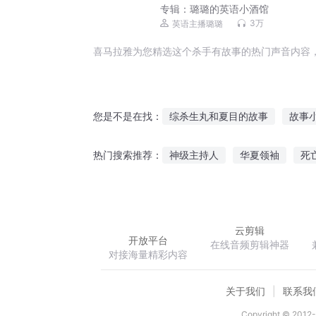
专辑：
璐璐的英语小酒馆
3万
英语主播璐璐
喜马拉雅为您精选这个杀手有故事的热门声音内容
综杀生丸和夏目的故事
故事
您是不是在找：
一只猫的故事
青春里的小故
神级主持人
华夏领袖
死
热门搜索推荐：
强者故事
学之中的故事
钻石王牌之三振出局
神狗小
云剪辑
开放平台
在线音频剪辑神器
对接海量精彩内容
关于我们
联系我
Copyright © 2012-