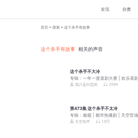
发现
分类
>
>
首页
搜索
这个杀手有故事
这个杀手有故事
相关的声音
这个杀手不大冷
专辑：
一年一度喜剧大赛 | 欢乐喜剧
喜人奇妙夜
2594
我只是叫昆明
第473集 这个杀手不太冷
专辑：
偷窥 | 都市热播剧 | 天空官场 
播精品
1.8万
天空有声