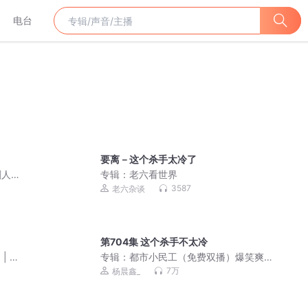
电台
要离－这个杀手太冷了
人 |
专辑：
老六看世界
3587
老六杂谈
第704集 这个杀手不太冷
| 多
专辑：
都市小民工（免费双播）爆笑爽
文
7万
杨晨鑫_