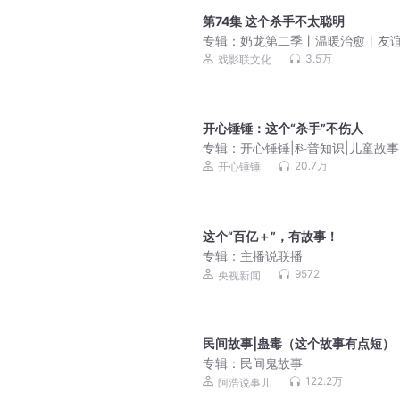
第74集 这个杀手不太聪明
专辑：
奶龙第二季丨温暖治愈丨友
长丨幽默搞笑
3.5万
戏影联文化
开心锤锤：这个“杀手”不伤人
专辑：
开心锤锤|科普知识|儿童故事
趣百科|免费故事
20.7万
开心锤锤
这个“百亿＋”，有故事！
专辑：
主播说联播
9572
央视新闻
民间故事|蛊毒（这个故事有点短）
专辑：
民间鬼故事
122.2万
阿浩说事儿