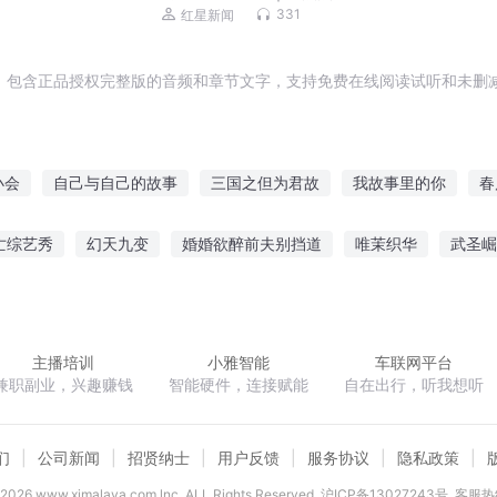
331
红星新闻
，包含正品授权完整版的音频和章节文字，支持免费在线阅读试听和未删减
小会
自己与自己的故事
三国之但为君故
我故事里的你
春
事
梦回故国
杀杀杀杀杀
小强故事
她的故事
末世后的
亡综艺秀
幻天九变
婚婚欲醉前夫别挡道
唯茉织华
武圣崛
听来的故事
奇异人生我们的故事
小
精灵之叶皇
汉末大业
重启灵气时代
末世晴天
主播培训
小雅智能
车联网平台
兼职副业，兴趣赚钱
智能硬件，连接赋能
自在出行，听我想听
们
公司新闻
招贤纳士
用户反馈
服务协议
隐私政策
2026
www.ximalaya.com lnc. ALL Rights Reserved
沪ICP备13027243号
客服热线