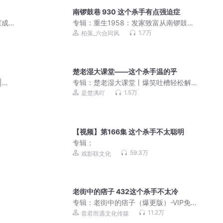
南锣鼓巷 930 这个杀手有点强迫症
谊成
专辑：
重生1958：发家致富从南锣鼓巷
开始|七猫万订高分|日常空间成长|单女
1.7万
柏落_六合同风
主|多人剧
楚老湿大课堂——这个杀手温的乎
|有
专辑：
楚老湿大课堂丨爆笑吐槽轻松解
压
1.5万
是楚漓吖
【视频】第166集 这个杀手不太聪明
专辑：
59.3万
戏影联文化
老街中的痞子 432这个杀手不太冷
专辑：
老街中的痞子（爆更版）-VIP免
费
11.2万
音君而遇文化传媒