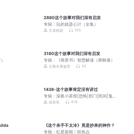
2880这个故事对我们深有启发
专辑：
玩的就是心计（全集）
105
天龙校尉
3180这个故事对我们深有启发
著）
专辑：
《商君书》智慧解读（商鞅著）
42
古典名著鉴赏
1438-这个故事肯定没有讲过
专辑：
深夜小茶馆|恐怖|邪门|民间|鬼故
事
478
叔笑笑
lda
《这个杀手不太冷》竟是抄来的神作？
专辑：
红星新闻｜听热点