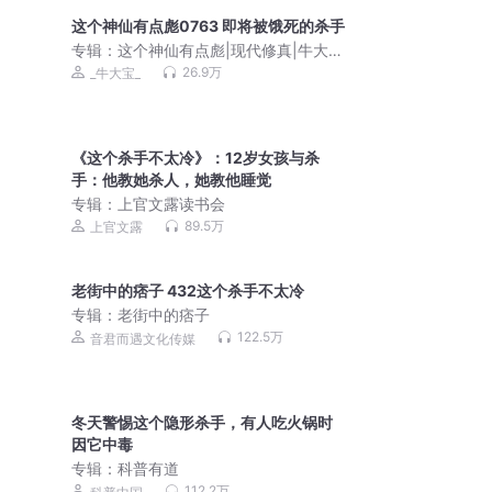
这个神仙有点彪0763 即将被饿死的杀手
专辑：
这个神仙有点彪|现代修真|牛大宝
演绎|修仙爽文|多人有声剧
26.9万
_牛大宝_
《这个杀手不太冷》：12岁女孩与杀
手：他教她杀人，她教他睡觉
专辑：
上官文露读书会
89.5万
上官文露
老街中的痞子 432这个杀手不太冷
专辑：
老街中的痞子
122.5万
音君而遇文化传媒
冬天警惕这个隐形杀手，有人吃火锅时
因它中毒
专辑：
科普有道
112.2万