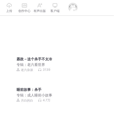
上传
创作中心
有声出版
客户端
聂政－这个杀手不太冷
专辑：
老六看世界
3139
老六杂谈
睡前故事：杀手
专辑：
成人睡前小故事
4.7万
月白的白