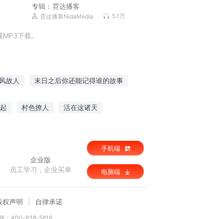
专辑：
霓达播客
5.1万
霓达播客NidaMedia
MP3下载。
风故人
末日之后你还能记得谁的故事
故事
猎杀者的故事
一间学校里的故事
起
村色撩人
活在这诸天
手机端
企业版
员工学习，企业买单
电脑端
版权声明
自律承诺
：400-838-5616