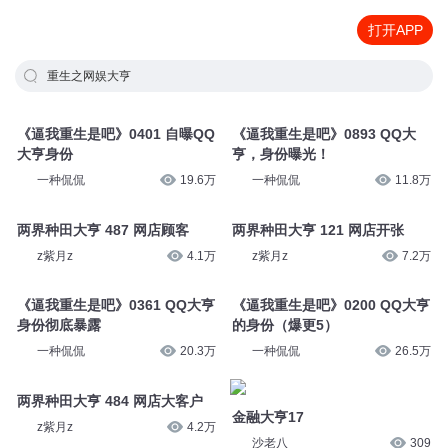
打开APP
重生之网娱大亨
《逼我重生是吧》0401 自曝QQ
《逼我重生是吧》0893 QQ大
大亨身份
亨，身份曝光！
一种侃侃
19.6万
一种侃侃
11.8万
两界种田大亨 487 网店顾客
两界种田大亨 121 网店开张
z紫月z
4.1万
z紫月z
7.2万
《逼我重生是吧》0361 QQ大亨
《逼我重生是吧》0200 QQ大亨
身份彻底暴露
的身份（爆更5）
一种侃侃
20.3万
一种侃侃
26.5万
两界种田大亨 484 网店大客户
金融大亨17
z紫月z
4.2万
沙老八
309