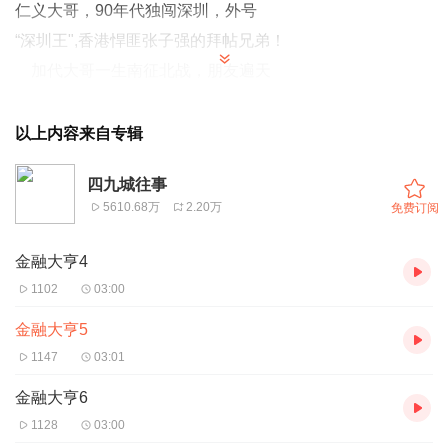
仁义大哥，90年代独闯深圳，外号
“深圳王",香港悍匪张子强的拜帖兄弟！
加代大哥一生南征北战，朋友遍天
下，能够做到为朋友两肋插刀，在九十
年代算是四九城江湖的天花板级人物。
以上内容来自专辑
听老弟为你讲述加代大哥的传奇一
四九城往事
生，喜欢听的留个关注，每天晚上6点
5610.68万
2.20万
免费订阅
持续更新！
金融大亨4
1102
03:00
金融大亨5
1147
03:01
金融大亨6
1128
03:00