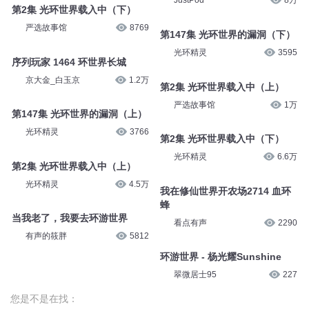
JustPod
8万
第2集 光环世界载入中（下）
严选故事馆
8769
第147集 光环世界的漏洞（下）
光环精灵
3595
序列玩家 1464 环世界长城
京大金_白玉京
1.2万
第2集 光环世界载入中（上）
严选故事馆
1万
第147集 光环世界的漏洞（上）
光环精灵
3766
第2集 光环世界载入中（下）
光环精灵
6.6万
第2集 光环世界载入中（上）
光环精灵
4.5万
我在修仙世界开农场2714 血环
蜂
当我老了，我要去环游世界
看点有声
2290
有声的筱胖
5812
环游世界 - 杨光耀Sunshine
翠微居士95
227
您是不是在找：