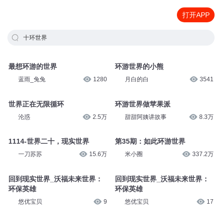
打开APP
十环世界
最想环游的世界
环游世界的小熊
蓝雨_兔兔
1280
月白的白
3541
世界正在无限循环
环游世界做苹果派
沦惑
2.5万
甜甜阿姨讲故事
8.3万
1114-世界二十，现实世界
第35期：如此环游世界
一刀苏苏
15.6万
米小圈
337.2万
回到现实世界_沃福未来世界：
回到现实世界_沃福未来世界：
环保英雄
环保英雄
悠优宝贝
9
悠优宝贝
17