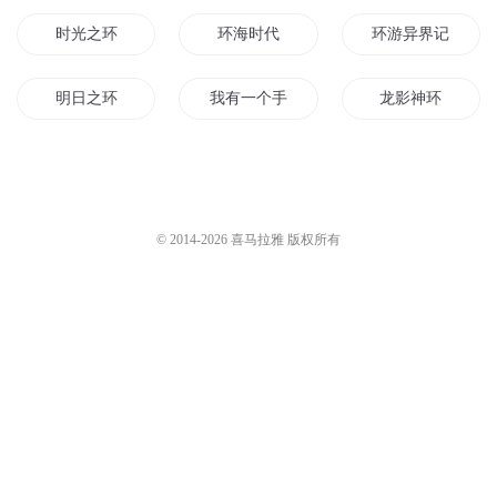
时光之环
环海时代
环游异界记
明日之环
我有一个手环
龙影神环
手环战无宁日
时间手环
我的主角光环不见
环环相扣
我的手环能修仙
妖神记之光环系统
© 2014-
2026
喜马拉雅 版权所有
世界与你环环相扣
一百天环游世界
光环末日行
神奇手环
你是我梦想环游的世界
云龙环游记
超越循环
其名为环