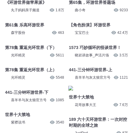
《环游世界做苹果派》
第65集，环游世界答题场
丸子妈妈亲子频道
1.8万
曲小奇
9233
第61集 乐高环游世界
【角色扮演】环游世界
森宇股份
463
宝宝巴士
42.4万
第78集 重返光环世界（下）
1573 巧妙循环的怪谈世界！
光环精灵
5611
晓岩讲故事_声活片场
3.5万
第78集 重返光环世界（上）
441-三分钟环游世界-上
光环精灵
5548
喜羊羊与灰太狼官方号
1121
441-三分钟环游世界-下
世界十大禁地
喜羊羊与灰太狼官方号
1085
花哥故事大王
7.6万
世界十大禁地
189 六十天环游世界：一次封控
紫襟说书
3540
时期的全球之旅