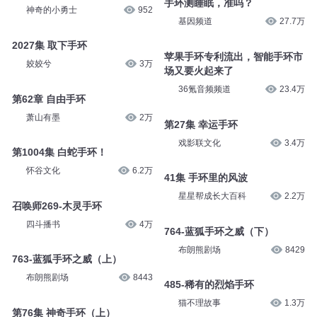
咕噜谷
2.9万
动漫世界影视
785
第579集 天赋手环
手环测睡眠，准吗？
神奇的小勇士
952
基因频道
27.7万
2027集 取下手环
苹果手环专利流出，智能手环市
场又要火起来了
姣姣兮
3万
36氪音频频道
23.4万
第62章 自由手环
第27集 幸运手环
萧山有墨
2万
戏影联文化
3.4万
第1004集 白蛇手环！
41集 手环里的风波
怀谷文化
6.2万
星星帮成长大百科
2.2万
召唤师269-木灵手环