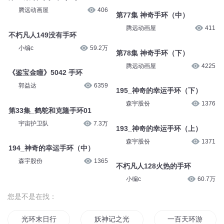
764-蓝狐手环之威（下）
四斗播书
4万
布朗熊剧场
8429
763-蓝狐手环之威（上）
485-稀有的烈焰手环
布朗熊剧场
8443
猫不理故事
1.3万
第76集 神奇手环（上）
第77集 神奇手环（中）
腾远动画屋
406
腾远动画屋
411
不朽凡人149没有手环
第78集 神奇手环（下）
小编c
59.2万
腾远动画屋
4225
《鉴宝金瞳》5042 手环
195_神奇的幸运手环（下）
郭益达
6359
森宇股份
1376
第33集_鹤鸵和克隆手环01