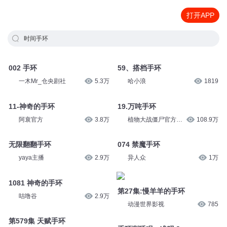
打开APP
时间手环
002 手环
59、搭档手环
一木Mr_仓央剧社
5.3万
哈小浪
1819
11-神奇的手环
19.万吨手环
阿衰官方
3.8万
植物大战僵尸官方频
108.9万
道
无限翻翻手环
074 禁魔手环
yaya主播
2.9万
异人众
1万
1081 神奇的手环
第27集:慢羊羊的手环