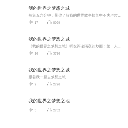
我的世界之梦想之城
每集五六分钟，带你了解我的世界故事搞笑中不失严肃预计75–100集
17
8099
我的世界之梦想之城
《我的世界之梦想之城》听友评论隔夜的炒面：第一人称的小说不好写，但作者能写到如此出神入化的地步实在难得，完全被吸引进去了。三山浮云：起点上的MC同人文如同大浪淘沙一般少，希望作者能坚持写下去，直到完结。剧情在下无法指点，坚持下去就好，加油哦！cc123:我购买了你的所有付费专辑，全文都很不错，希望能和作者成为朋友。
16
3796
我的世界之梦想之城
跟着我一起去梦想之城
9
2726
我的世界之梦想之地
3
2752