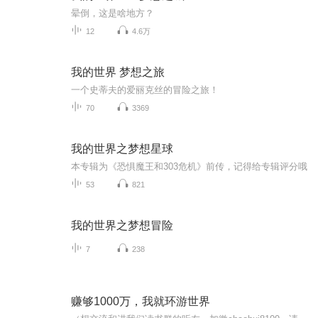
晕倒，这是啥地方？
12
4.6万
我的世界 梦想之旅
一个史蒂夫的爱丽克丝的冒险之旅！
70
3369
我的世界之梦想星球
本专辑为《恐惧魔王和303危机》前传，记得给专辑评分哦
53
821
我的世界之梦想冒险
7
238
赚够1000万，我就环游世界