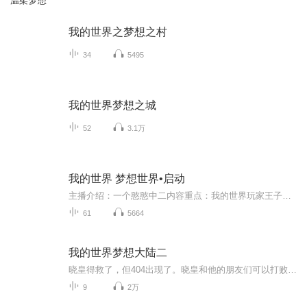
温柔梦想
我的世界之梦想之村
34
5495
我的世界梦想之城
52
3.1万
我的世界 梦想世界•启动
主播介绍：一个憨憨中二内容重点：我的世界玩家王子在我的世界new world这款游戏的内测中崭露头角。经过许多如开挂般的操作后，迎来的却是新的冒险与剧情….适合谁听：正常人士即可主播寄语：求点赞，求关注，求订阅由于播放环境有条件限制，所以建议您开...
61
5664
我的世界梦想大陆二
晓皇得救了，但404出现了。晓皇和他的朋友们可以打败404吗？作者：小西瓜有声 演播：小西瓜有声
9
2万