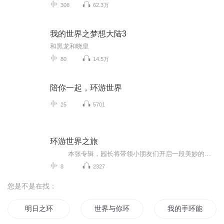
308
62.3万
我的世界之梦想大陆3
和黑龙和晓皇
80
14.5万
陪你一起，环游世界
25
5701
环游世界之旅
本张专辑，园长将带领小朋友们开启一段美妙的世界之旅，一起去往世界七大洲（亚洲、非洲、欧洲、南美洲、北美洲 大洋洲、南极洲），去领略美妙奇特的风景、学习世界地理知识，认识各大洲形成有原因及奇闻异事。园长期待小朋友们的加入哦！
8
2327
您是不是在找：
明日之环
世界与你环环相扣
我的手环能修仙