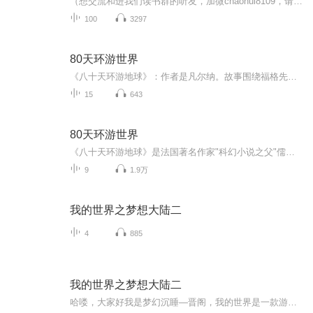
（想交流和进我们读书群的听友，加微chaohui8109，请注明是通过什么途径了解到的播音）真正的财务自由是什么？财务自由，就是当你不工作的时候，也不必为金钱发愁，因为你有其他渠道的现金收入。当工作不再是获得金钱的唯一手段时，你便自由了。可以有足够...
100
3297
80天环游世界
《八十天环游地球》：作者是凡尔纳。故事围绕福格先生展开，他与朋友打赌要在八十天内环游地球一周，于是带着仆人路路通踏上了惊险刺激的环球之旅，途中遭遇了各种突发状况和意外。
15
643
80天环游世界
《八十天环游地球》是法国著名作家"科幻小说之父"儒勒·凡尔纳的作品。这是凡尔纳最受读者欢迎的长篇小说之一。主人公福格与朋友打赌，能在80天内环游地球一周回到伦敦。虽克服种种困难，但到伦敦却迟了五分钟，自以为失败，却因他自西向东绕地球一周，正...
9
1.9万
我的世界之梦想大陆二
4
885
我的世界之梦想大陆二
哈喽，大家好我是梦幻沉睡—晋阁，我的世界是一款游戏，我把这款游戏改造成小说来给大家播放，希望大家能喜欢。再次说一下，我这个专辑想更多人听，更多人来帮我这个专辑多给我点好评，谢谢！！