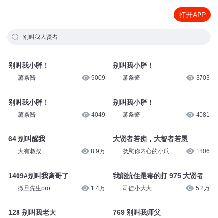
打开APP
别叫我大贤者
别叫我小胖！
别叫我小胖！
薯条酱
9009
薯条酱
3703
别叫我小胖！
别叫我小胖！
薯条酱
4049
薯条酱
4081
64 别叫醒我
大贤者若痴，大智者若愚
大有叔叔
8.9万
抚慰你内心的小爪
1806
1409#别叫我离哥了
我能抗住最毒的打 975 大贤者
撒旦先生pro
1.4万
司徒小大大
5.2万
128 别叫我老大
769 别叫我师父