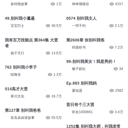
多特熊故事
1万
神奇喵喵谷
4157
49.别叫我小邋遢
0574 别叫我主人
宝宝巴士
30.5万
一羽千钧
2.1万
我有百万技能点 第364集 大贤
第2606章 你别叫我爸
者
经致听书
7.2万
疯子天行
13.6万
99-别叫我美女！我是男的！
762 别叫我小李子
猴子剧社
34
咕噜谷
1.3万
Ep.883 别叫我妈
014高才大贤
夏知遥
2582
寒川文化
16.7万
昔日有个三大贤
第127章 别叫我爸爸
听友1000661
3.4万
呆瓜叔叔讲故事
55.5万
1252集 别叫我大师，叫我老常