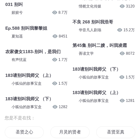
031 别叫
情栀文化传媒
3120
姣姣兮
8.7万
不良 268 别叫我浩哥
Ep.588 别叫我黎黎姐
华音凡人剧场
15.2万
夏知遥
8451
第45集 别叫二嫂，叫我凌霜
农家傻女1183-别叫，是我们
善读文学
8072
有声忧蓝
1.7万
183请别叫我师父 （下）
183请别叫我师父 （上）
小狐仙的故事宝盒
1.5万
小狐仙的故事宝盒
1.5万
183请别叫我师父 （上）
183请别叫我师父 （下）
小狐仙的故事宝盒
1281
小狐仙的故事宝盒
1282
您是不是在找：
圣贤之心
月灵的贤者
圣贤至真