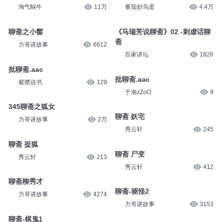
淘气蜗牛
11万
番茄炒鸟蛋
4.4万
聊斋之小髻
《马瑞芳说聊斋》02 -刺虐话聊
斋
力哥讲故事
6612
百家讲坛
1826
批聊斋.aac
批聊斋.aac
紫襟说书
129
于渔zZoO
9
345聊斋之狐女
聊斋 妖宅
力哥讲故事
2万
秀云轩
245
聊斋 捉狐
聊斋 尸变
秀云轩
213
秀云轩
412
聊斋柳秀才
聊斋-驱怪2
力哥讲故事
4274
力哥讲故事
3153
聊斋-棋鬼1