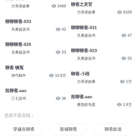
聊斋之灵官
力哥讲故事
3489
力哥讲故事
9109
聊聊聊斋-033
聊聊聊斋-031
关勇超说书
42
关勇超说书
47
聊聊聊斋-025
聊聊聊斋-023
关勇超说书
53
关勇超说书
55
聊斋 镜冤
聊斋-小段
淘气蜗牛
10.9万
力哥讲故事
1万
批聊斋.aac
批聊斋.aac
三七说书
38
番茄炒鸟蛋
1.8万
您是不是在找：
穿越在聊斋
新城聊斋
聊斋妖道