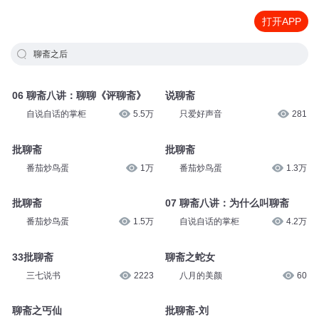
打开APP
聊斋之后
06 聊斋八讲：聊聊《评聊斋》
说聊斋
自说自话的掌柜
5.5万
只爱好声音
281
批聊斋
批聊斋
番茄炒鸟蛋
1万
番茄炒鸟蛋
1.3万
批聊斋
07 聊斋八讲：为什么叫聊斋
番茄炒鸟蛋
1.5万
自说自话的掌柜
4.2万
33批聊斋
聊斋之蛇女
三七说书
2223
八月的美颜
60
聊斋之丐仙
批聊斋-刘