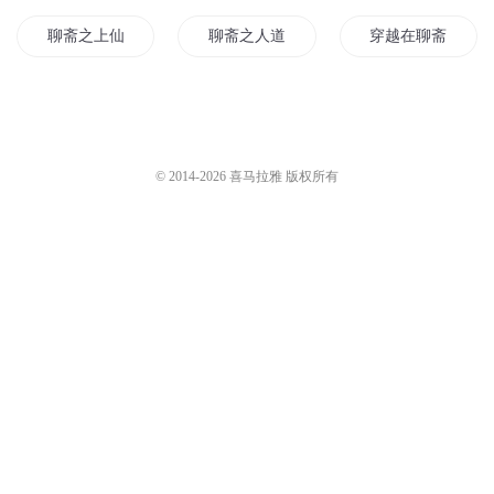
聊斋之上仙
聊斋之人道至圣
穿越在聊斋的世界
聊斋人生
聊斋之长生
我在聊斋你在西游
聊斋之梦回
我有一本聊斋
天下聊斋
© 2014-
2026
喜马拉雅 版权所有
聊斋之异界之恋
聊斋剑仙
聊斋长生道
穿越聊斋记
活在聊斋
回到聊斋
人在聊斋
聊斋穿越记