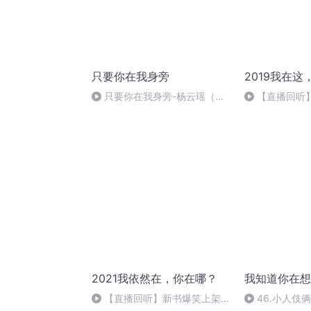
只要你在我身旁
2019我在
只要你在我身旁-杨云瑶（伴
【直播回听】
奏）
弟！
2021我依然在，你在哪？
我知道你在想
【直播回听】新书爆笑上架
46.小人伎