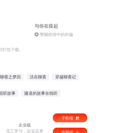
与你在疫起
警惕疫情中的诈骗
3打包下载。
聊斋之梦回
活在聊斋
穿越聊斋记
斋
新城聊斋
天下聊斋
聊斋剑仙
泥听故事
隧道的故事在线听
了怎么安慰
大孙听妈妈讲故事在线听
手机端
企业版
员工学习，企业买单
电脑端