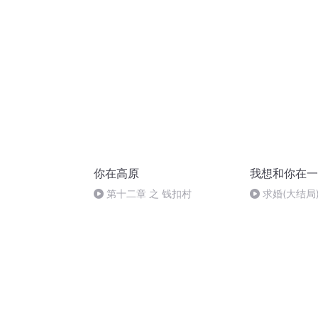
《我修炼武学能暴》
也不可放过
你在高原
我想和你在一
第十二章 之 钱扣村
求婚(大结局