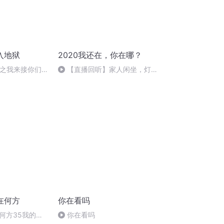
入地狱
2020我还在，你在哪？
外之我来接你们
【直播回听】家人闲坐，灯火
可亲
在何方
你在看吗
何方35我的姑
你在看吗