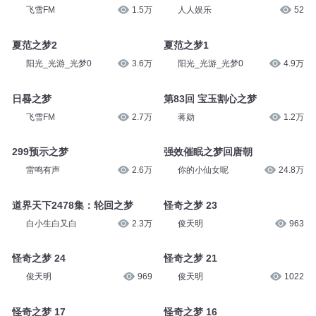
飞雪FM
1.5万
人人娱乐
52
夏范之梦2
夏范之梦1
阳光_光游_光梦0
3.6万
阳光_光游_光梦0
4.9万
日晷之梦
第83回 宝玉割心之梦
飞雪FM
2.7万
蒋勋
1.2万
299预示之梦
强效催眠之梦回唐朝
雷鸣有声
2.6万
你的小仙女呢
24.8万
道界天下2478集：轮回之梦
怪奇之梦 23
白小生白又白
2.3万
俊天明
963
怪奇之梦 24
怪奇之梦 21
俊天明
969
俊天明
1022
怪奇之梦 17
怪奇之梦 16