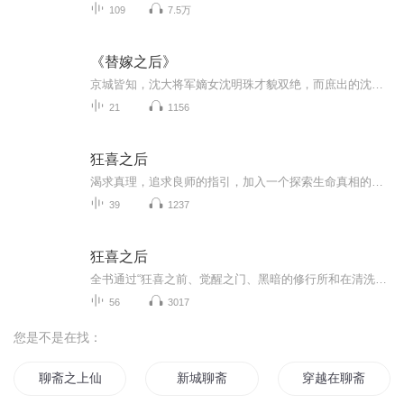
109
7.5万
《替嫁之后》
京城皆知，沈大将军嫡女沈明珠才貌双绝，而庶出的沈琉璃平庸无奇。今夜是琉璃的洞房花烛。红烛高燃，映得满室喜庆。她安静坐在床沿，凤冠霞帔下的身子微微发抖。不是因为羞涩，而是因为恐惧——她本该嫁入寒门苏家，却被一纸诏书送进了靖王府，替她那不愿...
21
1156
狂喜之后
渴求真理，追求良师的指引，加入一个探索生命真相的团体，在其中获得归属感，并开始踏上内心的探险之旅，这是全世界的探寻者在真理之道上最初始的共通流程。然后一旦打开内心之门，就要面对各种错综复杂的修道问题，其中包括主观与客观，内在与外在，个人...
39
1237
狂喜之后
全书通过“狂喜之前、觉醒之门、黑暗的修行所和在清洗中觉醒”这四个部分，援引大量修行者的实例，探讨了人们踏上修行之路的原因、修行中的身心体悟及开悟后的生活状态等。书中以童年创伤揭开苦、集、灭、道四圣谛的序幕，以禅宗《十牛图》第一图引申出现...
56
3017
您是不是在找：
聊斋之上仙
新城聊斋
穿越在聊斋的世界