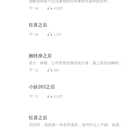
觉醒意味着与无法避免的任何事情无条件的合作。
54
43.9万
狂喜之后
35
1.7万
她转身之后
简介：林晓，公司里最安静的执行者，递上辞呈的瞬间，只为追寻属于自己的生活。她没想到，回应她的，是老板王瀚“扑通”一声的下跪。眼泪、房贷、道德绑架……他将自身的无能，化作情感勒索的武器。那一刻，林晓彻底清醒。她平静地抽回衣角，转身离开。此...
11
393
小妖263之后
72
22.4万
狂喜之后
2022年，我的第一本有声读本，读书中让人宁静。祝愿我们2023以及未来，都能宁静