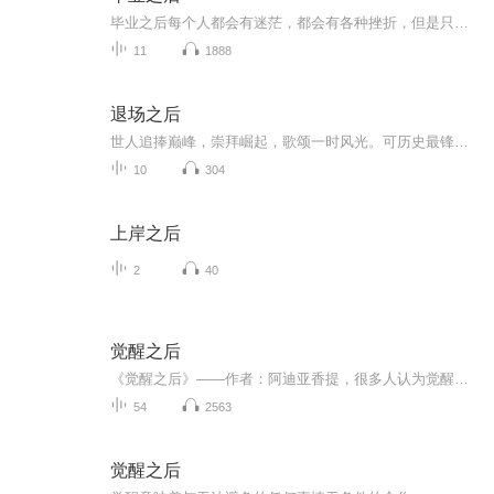
毕业之后每个人都会有迷茫，都会有各种挫折，但是只要勇往无前，我们总会找到属于自己的方向。
11
1888
退场之后
世人追捧巅峰，崇拜崛起，歌颂一时风光。可历史最锋利、最冰冷、最不讲情面的审判，永远发生在退场之后。 权倾朝野者，身死即清算；功盖天下者，或沦为祭品；懂收局者，方能善终传世；不识进退者，终留千古骂名。 本专辑跳出历史流水账，以千年权谋残局为...
10
304
上岸之后
2
40
觉醒之后
《觉醒之后》——作者：阿迪亚香提，很多人认为觉醒是一件一劳永逸的事情，但阿提亚以平实、睿智的语言告诉我们，觉醒能维持的长度并不依靠我们的意志力，我们无法通过努力来让它延续。但我们可以不断地做出觉醒的努力，不断地重新来过，将焦点放在付出努...
54
2563
觉醒之后