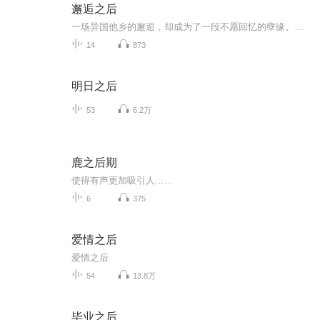
邂逅之后
一场异国他乡的邂逅，却成为了一段不愿回忆的孽缘。可偏偏命运又让他们相交在了一起，但双方的身份却令人无比的尴尬。他们该如何解开这个结？他们又是否会斩断这份情？一切且听我娓娓道来……
14
873
明日之后
53
6.2万
鹿之后期
使得有声更加吸引人……
6
375
爱情之后
爱情之后
54
13.8万
毕业之后