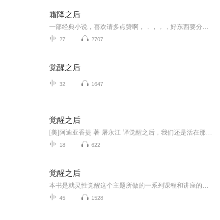
霜降之后
一部经典小说，喜欢请多点赞啊，，，，，好东西要分享给小伙伴啊，所有专辑完全免费，本小说情节跌宕起伏，内容紧扣发展脉搏。。绝对震撼你的耳膜，，，，还等什么，赶快来吧，记住点赞分享啊，分享点赞。。。。一部经典小说，喜欢请多点赞啊，，，，，好东西要分享给小伙伴啊，所有专辑完全免费，本小说情节跌宕起伏，内容紧扣发展脉搏。。绝对震撼你的耳膜，，，，还等什么，赶快来吧，记住点赞分享啊，分享点赞。。。。
27
2707
觉醒之后
32
1647
觉醒之后
[美]阿迪亚香提 著 屠永江 译觉醒之后，我们还是活在那个世界中，只不过我们知道自己不再受特定的身体或人格的局限，我们与周围的世界并不是分离的。本书就是灵性觉醒这个主题所做的一系列课程及讲座的总结，是对真实自性的深刻洞察，对终极问题-觉醒-以及...
18
622
觉醒之后
本书是就灵性觉醒这个主题所做的一系列课程和讲座的总结，是对真实自性的深刻洞察，对终极问题—觉醒—以及觉醒后的状态进行了解读，内容深刻且富有启发性。开悟，不是你曾经幻想的样子，它只是一种自然的存在状态。
45
1528