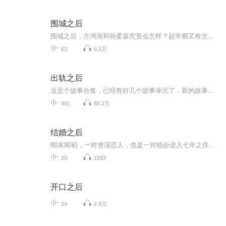
围城之后
围城之后，方鸿渐和孙柔嘉究竟会怎样？赵辛楣又有怎样的际遇呢？此本小说是模仿的钱老先生的文笔，由鲁兆明所著，虽是续貂，但也满足了大家对方鸿渐人生的又一次期待，不妨一听。
62
6.5万
出轨之后
这是个故事合集，已经有好几个故事录完了，新的故事正在更新中，我很喜欢，希望你们也会喜欢。如果你们有喜欢的故事类型也可以留言给我。我是暮娱，希望你们喜欢我的故事。
461
88.2万
结婚之后
80末90初，一对资深恋人，也是一对稳步进入七年之痒的夫妻，之间的对谈、分享、倾诉。
20
1593
开口之后
24
2.8万