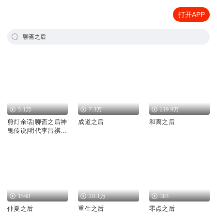
打开APP
聊斋之后
5.1万
7.3万
219.9万
剪灯余话|聊斋之后神
成道之后
和离之后
鬼传说|明代李昌祺灵
异小说
1568
28.3万
303
仲夏之后
重生之后
零点之后