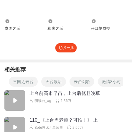
7.35万
219.99万
1.17万
成道之后
和离之后
开口即成交
换一批
相关推荐
三国之云台
天台歌后
云台剑歌
激情8小时
上台前高市早苗，上台后低县晚草
明镜台_ag
1.36万
110_《上台当老师？可怕！》 上
Bobi波比儿童故事
2.55万