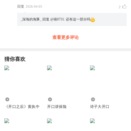
回复
2026-04-05
2
_深海的海豚_
回复 @
禧0731
:
还有这一部分吗
查看更多评论
猜你喜欢
1.05万
1.98万
6369
《开口之后》黄执中
开口讲保险
诗子大开口