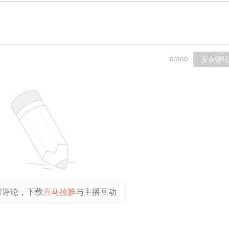
发表评
0
/
300
有评论，下载
喜马拉雅
与主播互动