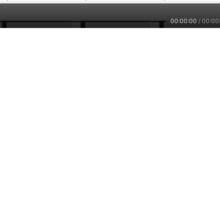
00:00:00
/
00:00
1.8万
433
21
热爱生活
热爱生活
《海桑诗集》我是
热爱海桑
by：
淡然一笑努力生活
by：
嘉和有声
by：
三三说_
主播培训
小雅智能
车联网平台
兼职副业，兴趣赚钱
智能硬件，连接赋能
自在出行，听我想听