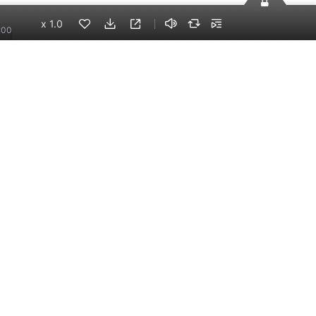
x
1.0
:00
73
如此
手机端
企业版
电脑端
员工学习，企业买单