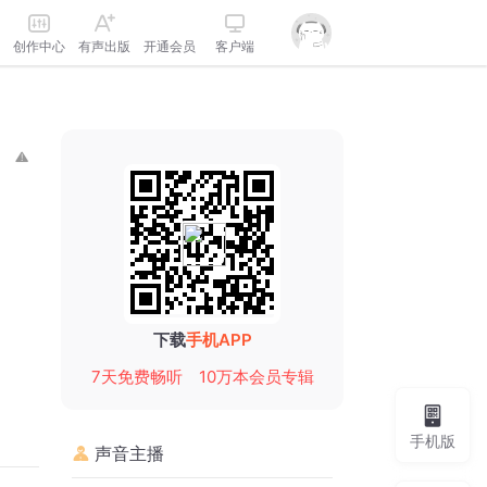
创作中心
有声出版
开通会员
客户端
下载
手机APP
7天免费畅听
10万本会员专辑
手机版
声音主播