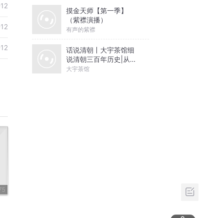
-12
摸金天师【第一季】
（紫襟演播）
-12
有声的紫襟
-12
话说清朝丨大宇茶馆细
说清朝三百年历史|从努
尔哈赤到末代皇帝溥仪|
大宇茶馆
康熙雍正乾隆
75