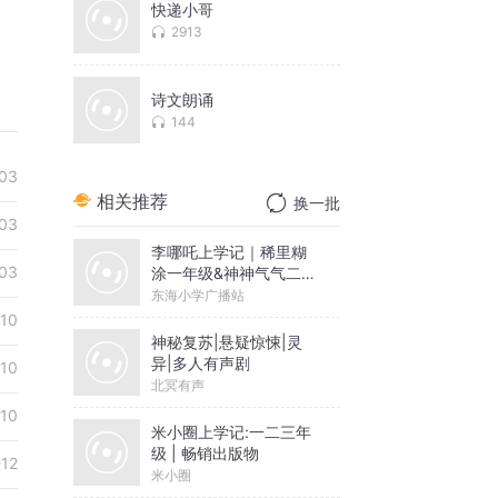
快递小哥
2913
诗文朗诵
144
03
相关推荐
换一批
03
李哪吒上学记｜稀里糊
03
涂一年级&神神气气二年
级
东海小学广播站
-10
神秘复苏|悬疑惊悚|灵
异|多人有声剧
-10
北冥有声
-10
米小圈上学记:一二三年
级 | 畅销出版物
-12
米小圈