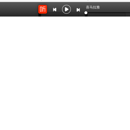
喜马拉雅
1101
79
热爱此刻生活
热爱生活
by：
郑胡书声
by：
海霞煦时
开放平台
云剪辑
对接海量精彩内容
在线音频剪辑神器