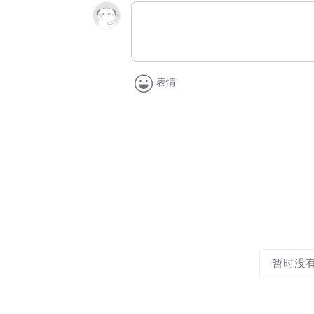
表情
暂时没