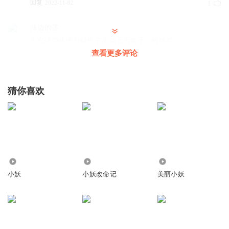
回复
2022-11-02
1
海边的莲
小幺还顺水推舟敲诈了南越五万银子，哈哈哈
查看更多评论
回复
2022-05-31
0
猜你喜欢
473.38万
1607
2.36万
小妖
小妖改命记
美丽小妖