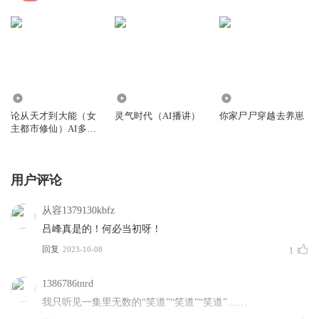
8168
7879
2.24万
论从天才到大能（女
灵气时代（AI播讲）
你家尸尸穿越去养崽
主都市修仙）AI多音
色
用户评论
从容1379130kbfz
吕峰真是的！何必当初呀！
回复
2023-10-08
1
1386786tnrd
我只听见一集里无数的“笑道”“笑道”“笑道”……