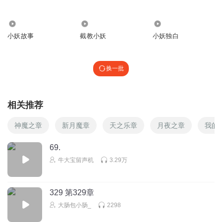
7397
22.67万
6176
小妖故事
截教小妖
小妖独白
换一批
相关推荐
神魔之章
新月魔章
天之乐章
月夜之章
我的
69.
牛大宝留声机
3.29万
329 第329章
大肠包小肠_
2298