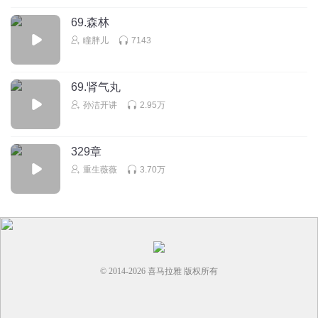
69.森林
瞳胖儿
7143
69.肾气丸
孙洁开讲
2.95万
329章
重生薇薇
3.70万
© 2014-
2026
喜马拉雅 版权所有