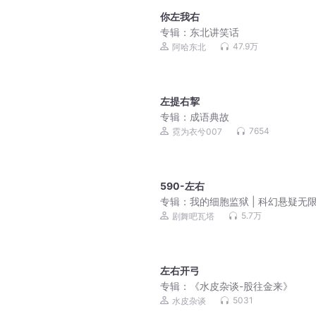
你左我右
专辑：
东北讲笑话
47.9万
阿哈东北
左提右挈
专辑：
成语典故
7654
霓为衣兮007
590-左右
专辑：
我的细胞监狱 | 科幻悬疑无限
3D精品多人剧
5.7万
剧舞吧瓦塔
左右开弓
专辑：
《水皮杂谈-股往金来》
5031
水皮杂谈