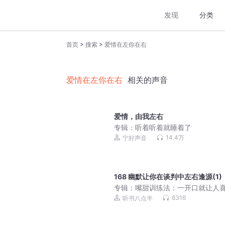
发现
分类
>
>
首页
搜索
爱情在左你在右
爱情在左你在右
相关的声音
爱情，由我左右
专辑：
听着听着就睡着了
14.4万
宁好声音
168 幽默让你在谈判中左右逢源(1)
专辑：
嘴甜训练法：一开口就让人
的说话套路
6316
听书八点半