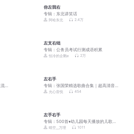
你左我右
专辑：
东北讲笑话
2.4万
阿哈东北
左支右绌
专辑：
公务员考试行测成语积累
2万
怕冷的企鹅e
左右手
流 |
专辑：
张国荣精选歌曲合集｜超高清音
质｜必备歌单
454
允心音悦
左手右手
专辑：
500首♦️幼儿园每天播放的儿歌
【儿歌大全】排行榜
1011
晴空__万理