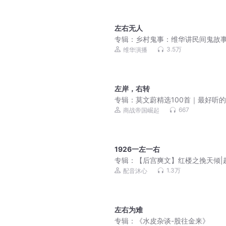
左右无人
专辑：
乡村鬼事：维华讲民间鬼故事 
恐怖故事
3.5万
维华演播
左岸，右转
专辑：
莫文蔚精选100首｜最好听
合集｜超高音质
667
商战帝国崛起
1926一左一右
专辑：
【后宫爽文】红楼之挽天倾|
霸榜历史权谋|多人有声剧
1.3万
配音沐心
左右为难
专辑：
《水皮杂谈-股往金来》