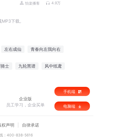
4.9万
怡楽播客
MP3下载。
左右成仙
青春向左我向右
边是我的右手
左手与右手
腥骑士
九轮黑谱
风中纸鸢
手机端
企业版
员工学习，企业买单
电脑端
版权声明
自律承诺
：400-838-5616