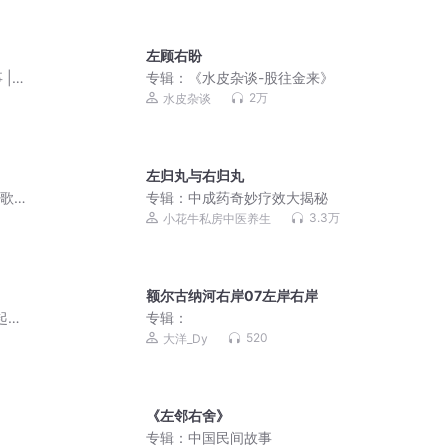
左顾右盼
|
专辑：
《水皮杂谈-股往金来》
2万
水皮杂谈
左归丸与右归丸
的歌曲
专辑：
中成药奇妙疗效大揭秘
3.3万
小花牛私房中医养生
额尔古纳河右岸07左岸右岸
起点
专辑：
520
大洋_Dy
《左邻右舍》
专辑：
中国民间故事