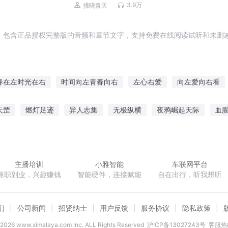
3.9万
拂晓青天
，包含正品授权完整版的音频和章节文字，支持免费在线阅读试听和未删减
春在左时光在右
时间向左青春向右
左心右爱
向左爱向右看
男左与女右
人神左右
灵城左右
从左手到右手
你的左手
天罡
燃灯足迹
异人志集
无极纵横
夜鸦崛起天际
血
十左右
爱情向右你向左
左边右边
嫡女谋心绝色王妃太嚣张
异世农家生活
时间见证了我
主播培训
小雅智能
车联网平台
兼职副业，兴趣赚钱
智能硬件，连接赋能
自在出行，听我想听
们
公司新闻
招贤纳士
用户反馈
服务协议
隐私政策
2026
www.ximalaya.com lnc. ALL Rights Reserved
沪ICP备13027243号
客服热线