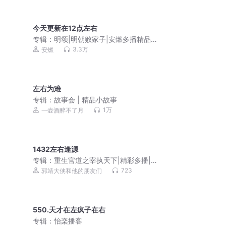
今天更新在12点左右
专辑：
明颂|明朝败家子|安燃多播精品重
制版| 穿越大明历史VIP免费有声小说
3.3万
安燃
左右为难
专辑：
故事会 | 精品小故事
1万
一壶酒醉不了月
1432左右逢源
专辑：
重生官道之宰执天下|精彩多播|喋
血官场|郭靖大侠播
723
郭靖大侠和他的朋友们
550.天才在左疯子在右
专辑：
怡楽播客