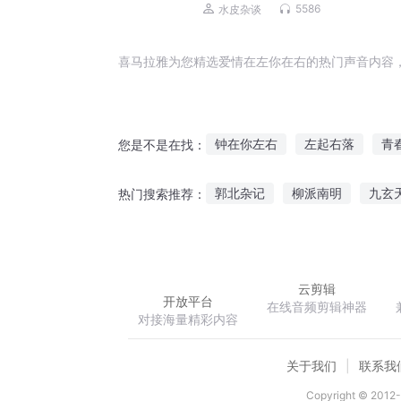
5586
水皮杂谈
喜马拉雅为您精选爱情在左你在右的热门声音内容
钟在你左右
左起右落
青
您是不是在找：
左手时光右手梦
左情右爱
郭北杂记
柳派南明
九玄
热门搜索推荐：
左右左海蓝之梦
那年我们二
王者荣耀之三境
不灭道诀
云剪辑
开放平台
在线音频剪辑神器
对接海量精彩内容
关于我们
联系我
Copyright © 2012-