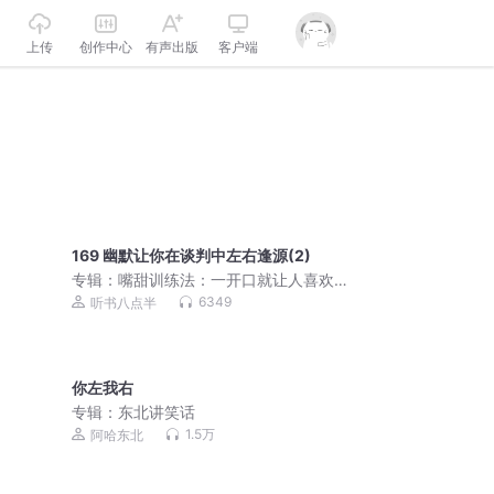
上传
创作中心
有声出版
客户端
169 幽默让你在谈判中左右逢源(2)
专辑：
嘴甜训练法：一开口就让人喜欢
的说话套路
6349
听书八点半
你左我右
专辑：
东北讲笑话
1.5万
阿哈东北