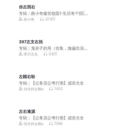
你左我右
专辑：
曲小奇爆笑校园1·生活有个囧|小
学生笑话|睡前故事
27.9万
曲小奇
397左支右拙
专辑：
鬼谷子的局（合集，傀儡生演
播）
2.8万
寒川文化
左顾右盼
专辑：
【公务员公考行测】成语大全
7402
怕冷的企鹅e
左右逢源
专辑：
【公务员公考行测】成语大全
7596
怕冷的企鹅e