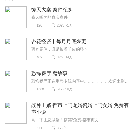
惊天大案-案件纪实
骇人听闻的真实案件
120
2093.71万
杏花怪谈丨每月月底爆更
离奇案件，谁是披着羊皮的狼？
402
3246.14万
恐怖餐厅|鬼故事
恐怖餐厅正在重整专辑内容中。。。。。。欢迎来到恐怖餐厅，来品尝不一样的味道~
1388
5122.90万
战神王婿|都市上门龙婿赘婿上门女婿|免费有
声小说
高手下山忍做婿！搞笑/免费/都市爽文
841
3.79亿