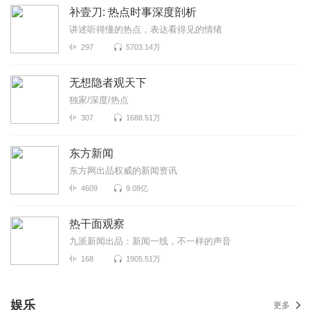
补壹刀: 热点时事深度剖析
讲述听得懂的热点，表达看得见的情绪
297
5703.14万
无想隐者观天下
独家/深度/热点
307
1688.51万
东方新闻
东方网出品权威的新闻资讯
4609
9.08亿
热干面观察
九派新闻出品：新闻一线，不一样的声音
168
1905.51万
娱乐
更多