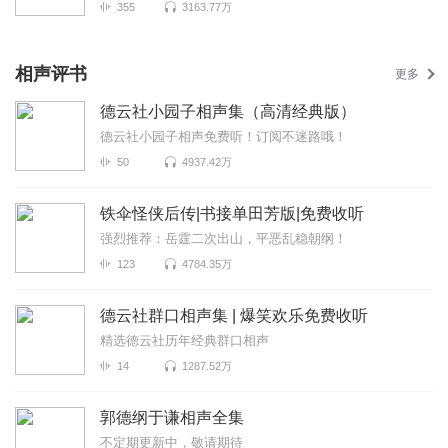
355
3163.77万
相声评书
更多
德云社小园子相声集（高清经典版）
德云社小园子相声免费听！订阅不迷路哦！
50
4937.42万
铁伞怪侠后传|书接单田芳版|免费收听
强烈推荐：岳霆二次出山，平恶乱稳朝纲！
123
4784.35万
德云社群口相声集 | 爆笑欢乐免费收听
精选德云社历年经典群口相声
14
1287.52万
郭德纲于谦相声全集
不定期更新中，敬请期待