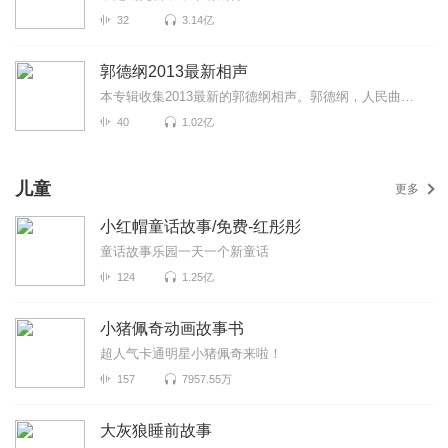
32
3.14亿
郭德纲2013最新相声
本专辑收集2013最新的郭德纲相声。郭德纲，人民曲艺艺术家、相声和电视剧演员、电视脱口秀主持人。1973...
40
1.02亿
儿童
更多
小红帽童话故事/免费-红彤彤
童话故事乐园一天一个新童话
124
1.25亿
小猪佩奇动画故事书
超人气卡通明星小猪佩奇来啦！
157
7957.55万
大灰狼睡前故事