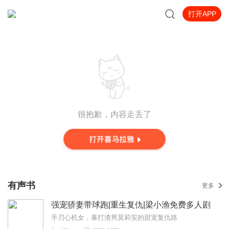
打开APP
很抱歉，内容走丢了
有声书
更多
强宠骄妻带球跑|重生复仇|梁小渔免费多人剧
手刃心机女，暴打渣男莫莉安的甜宠复仇路