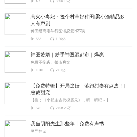
499
5500.16万
惹火小毒妃：捡个村草好种田|梁小渔精品多
人有声剧
种田经商宅斗行医谈恋爱N不误
568
1.20亿
神医赘婿｜妙手神医混都市｜爆爽
免费不拖沓、都市爽文
1010
2.01亿
【免费特辑】开局逃婚：落跑甜妻有点皮！|
总裁甜宠
【搜：《小郡主古代探案录》，听一听吧～】
575
2758.25万
我当阴阳先生那些年丨免费有声书
灵异怪谈