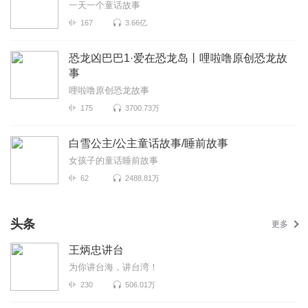
一天一个童话故事
167
3.66亿
恐龙凶巴巴1·爱在恐龙岛丨哩啦噜原创恐龙故
事
哩啦噜原创恐龙故事
175
3700.73万
白雪公主/公主童话故事/睡前故事
女孩子的童话睡前故事
62
2488.81万
头条
更多
王炳忠讲台
为你讲台海，讲台湾！
230
506.01万