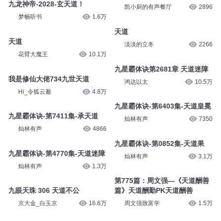
九龙神帝-2028-玄天道！
凯小厨的有声餐厅
2896
梦畅听书
1.6万
天道
天道
淡淡的立冬
2266
花臂大魔王
10.1万
九星霸体诀第2681章 天道迷障
我是修仙大佬734九世天道
鸿达以太
10.5万
Hi_令狐云邈
4.8万
九星霸体诀-第6403集-天道皇冕
九星霸体诀-第7411集-承天道
灿林有声
7350
灿林有声
4866
九星霸体诀-第0852集-天道果
九星霸体诀-第4770集-天道迷障
灿林有声
3.1万
灿林有声
1.3万
第775篇：周文强—《天道酬善
九眼天珠 306 天道不公
篇》天道酬勤PK天道酬善
京大金_白玉京
16.6万
周文强致富学
1.5万