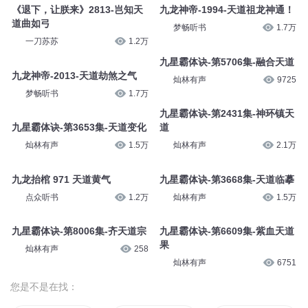
《退下，让朕来》2813-岂知天
九龙神帝-1994-天道祖龙神通！
道曲如弓
梦畅听书
1.7万
一刀苏苏
1.2万
九星霸体诀-第5706集-融合天道
九龙神帝-2013-天道劫煞之气
灿林有声
9725
梦畅听书
1.7万
九星霸体诀-第2431集-神环镇天
九星霸体诀-第3653集-天道变化
道
灿林有声
1.5万
灿林有声
2.1万
九龙抬棺 971 天道黄气
九星霸体诀-第3668集-天道临摹
点众听书
1.2万
灿林有声
1.5万
九星霸体诀-第8006集-齐天道宗
九星霸体诀-第6609集-紫血天道
果
灿林有声
258
灿林有声
6751
您是不是在找：