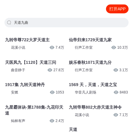
打开APP
天道九曲
九转帝尊722大罗天道主
仙帝归来1729天道九家
花溪小说
7.4万
衍声工作室
10.3万
天医凤九【1120】天道三问
娱乐春秋1071天道九分
曲音静子
27.8万
衍声工作室
3.1万
1917集 九转天道神丹
1569 天，天道，天道之宝
安燃
1053
华音凡人剧场
8483
九星霸体诀-第1788集-九花印天
九转帝尊802大赤天道主神令
道
花溪小说
7.1万
灿林有声
2.4万
天道