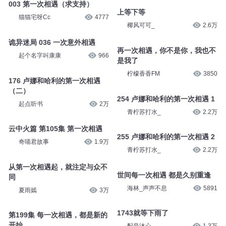
003 第一次相遇（求支持）
上等下等
猫猫宅呀Cc
4777
椰风可可_
2.6万
诡异迷局 036 一次意外相遇
再一次相遇，你不是你，我也不
起个名字叫康康
966
是我了
柠檬香香FM
3850
176 卢娜和哈利的第一次相遇
（二）
254 卢娜和哈利的第一次相遇 1
起点听书
2万
青柠苏打水_
2.2万
云中火篇 第105集 第一次相遇
255 卢娜和哈利的第一次相遇 2
奇喵君故事
1.9万
青柠苏打水_
2.2万
从第一次相遇起，就注定与众不
世间每一次相遇 都是久别重逢
同
海林_声声不息
5891
夏雨嫣
3万
1743就等下雨了
第199集 每一次相遇，都是新的
开始