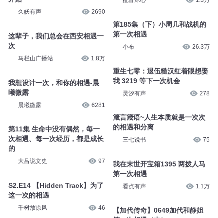
配音沐心
1.3万
久妖有声
2690
第185集（下）小周几和战机的
第一次相遇
这辈子，我们总会在西安相遇一
次
小布
26.3万
马栏山广播站
1.8万
重生七零：退伍糙汉红着眼想娶
我 3219 等下一次机会
我想设计一次，和你的相遇-晨
曦微露
灵汐有声
278
晨曦微露
6281
箴言箴语~人生本质就是一次次
的相遇和分离
第11集 生命中没有偶然，每一
次相遇、每一次经历，都是成长
三七说书
75
的
大吕说文史
97
我在末世开宝箱1395 两拨人马
第一次相遇
S2.E14 【Hidden Track】为了
看点有声
1.1万
这一次的相遇
千树放凉风
46
【加代传奇】0649加代和静姐