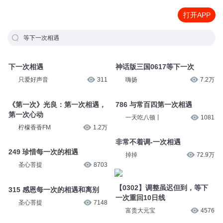
打开APP
等下一次相遇
下一次相遇
神话版三国0617等下一次
只爱好声音
311
嗨扬
7.2万
《第一次》光良：第一次相遇，
786 与常百四第一次相遇
第一次心动
一天吃八顿丨
1081
柠檬香香FM
1.2万
非常不着调-一次相遇
249 珍惜每一次的相遇
掉掉
72.9万
圣心菩提
8703
【0302】调整虽迟但到，等下
315 感恩每一次的相遇和离别
一次重回10日线
圣心菩提
7148
富贵大元宝
4576