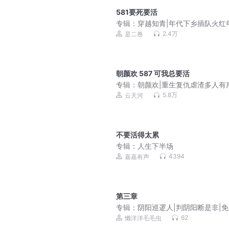
581要死要活
专辑：
穿越知青|年代下乡插队火红
2.4万
是二卷
朝颜欢 587 可我总要活
专辑：
朝颜欢|重生复仇虐渣多人有
云天河&琴师等|多人有声剧
5.8万
云天河
不要活得太累
专辑：
人生下半场
4394
嘉嘉有声
第三章
专辑：
阴阳巡逻人|判阴阳断是非|
62
懒洋洋毛毛虫