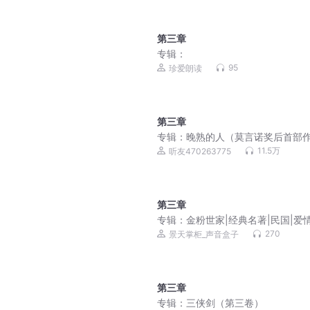
第三章
专辑：
95
珍爱朗读
第三章
专辑：
晚熟的人（莫言诺奖后首部
品） | 莫言
11.5万
听友470263775
第三章
专辑：
金粉世家|经典名著|民国|爱情
费|多播精品
270
景天掌柜_声音盒子
第三章
专辑：
三侠剑（第三卷）