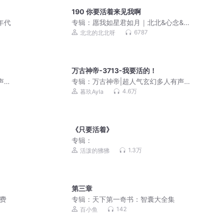
190 你要活着来见我啊
年代
专辑：
愿我如星君如月｜北北&心念&蝎
子莱莱｜民国精品多人
6787
北北的北北呀
万古神帝-3713-我要活的！
声剧|
专辑：
万古神帝|超人气玄幻多人有声剧
（三撇一捺出品）
4.6万
暮玖Ayla
《只要活着》
专辑：
1.3万
活泼的狒狒
第三章
免费
专辑：
天下第一奇书：智囊大全集
142
百小鱼