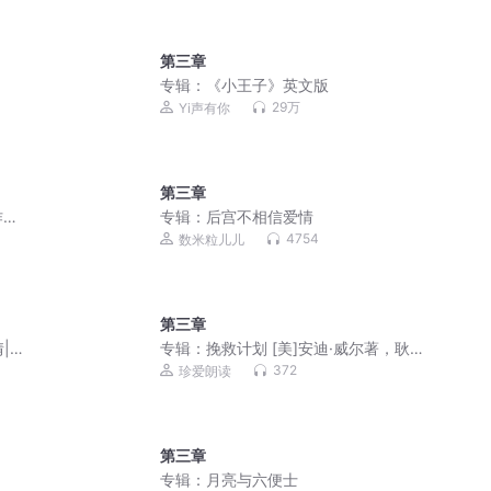
第三章
专辑：
《小王子》英文版
29万
Yi声有你
第三章
作
专辑：
后宫不相信爱情
4754
数米粒儿儿
第三章
|免
专辑：
挽救计划 [美]安迪·威尔著，耿辉
译
372
珍爱朗读
第三章
专辑：
月亮与六便士