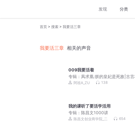
发现
分类
>
>
首页
搜索
我要活三章
我要活三章
相关的声音
009我要活着
专辑：
凤求凰:朕的皇妃是死敌|古
复仇爽文|真人免费
138
阿祖A_ZU
我的课听了要活学活用
专辑：
陈昌文1000讲
654
陈昌文创业商学院_二