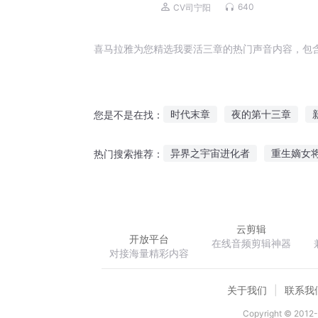
640
CV司宁阳
喜马拉雅为您精选我要活三章的热门声音内容，包
时代末章
夜的第十三章
您是不是在找：
光与影的乐章
海之华章
异界之宇宙进化者
重生嫡女
热门搜索推荐：
天倾之章
神秘管理员
你好信小琰
云剪辑
开放平台
在线音频剪辑神器
对接海量精彩内容
关于我们
联系我
Copyright © 2012-