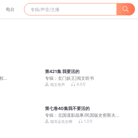
电台
第421集 我要活的
言权谋
专辑：
玄门妖王|阅文听书
6.5万
阅文有声
第七卷40集我不要活的
专辑：
北国谍影战事/民国版史密斯夫妇/
再战一回神作
1.3万
猫耳朵先生啊