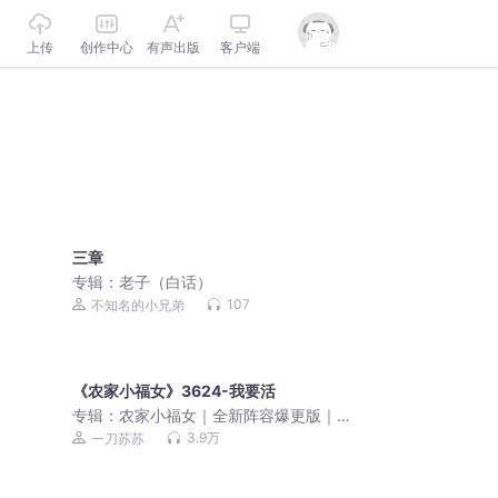
上传
创作中心
有声出版
客户端
三章
专辑：
老子（白话）
107
不知名的小兄弟
《农家小福女》3624-我要活
专辑：
农家小福女｜全新阵容爆更版｜
郁雨竹经典种田｜一刀苏苏VIP免费多人
3.9万
一刀苏苏
剧