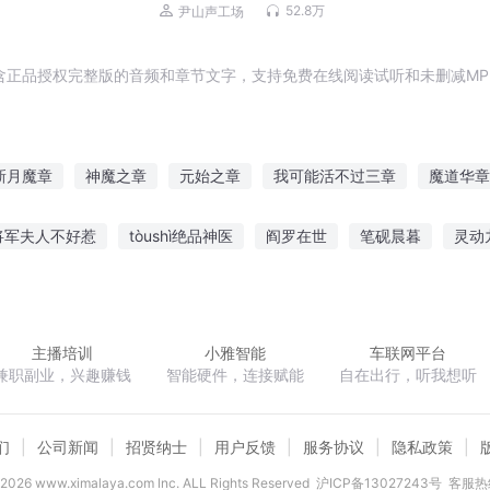
52.8万
尹山声工场
含正品授权完整版的音频和章节文字，支持免费在线阅读试听和未删减MP
新月魔章
神魔之章
元始之章
我可能活不过三章
魔道华章
始章之古界
神武之章
仙世华章
双子乐章
月夜之章
将军夫人不好惹
tòushì绝品神医
阎罗在世
笔砚晨暮
灵动
王国世家
冰苍煞界
嫁给穿越攻的种田日常
女上司的贴身男秘
主播培训
小雅智能
车联网平台
兼职副业，兴趣赚钱
智能硬件，连接赋能
自在出行，听我想听
们
公司新闻
招贤纳士
用户反馈
服务协议
隐私政策
2026
www.ximalaya.com lnc. ALL Rights Reserved
沪ICP备13027243号
客服热线