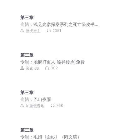
第三章
专辑：
浅见光彦探案系列之死亡绿皮书/
内田康夫/日本推理
2051
卧虎堂主
第三章
专辑：
地府打更人|诡异传承|免费
302
彦素_66
第三章
专辑：
巴山夜雨
768
加重低音炮
第三章
专辑：
毛姆《面纱》（附文稿）