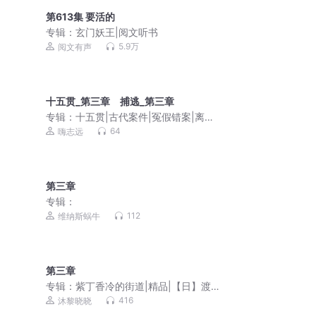
第613集 要活的
专辑：
玄门妖王|阅文听书
5.9万
阅文有声
十五贯_第三章 捕逃_第三章
专辑：
十五贯|古代案件|冤假错案|离奇
案件
64
嗨志远
第三章
专辑：
112
维纳斯蜗牛
第三章
专辑：
紫丁香冷的街道|精品|【日】渡边
淳一|当代文学
416
沐黎晓晓