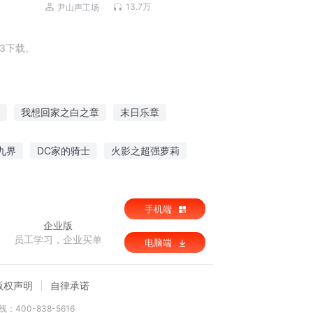
13.7万
尹山声工场
3下载。
我想回家之白之章
末日乐章
九转仙章
天之乐章
天章之魔血
九界
DC家的骑士
火影之超强萝莉
完胜契约
手机端
企业版
员工学习，企业买单
电脑端
版权声明
自律承诺
：400-838-5616