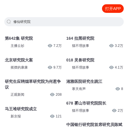
打开APP
修仙研究院
第642集 研究院
164 拉黑研究院
主播云衫
7.2万
猫不理故事
3.2万
北京研究院大案
018 灵兽研究院
摇摆的康康
9.7万
猫不理故事
4.1万
研究生应聘烟草研究院为何惹争
湘雅医院研究生跳江
议
寒天有声
8
正观新闻
208
678 雾山市研究院院长
马王堆研究院成立