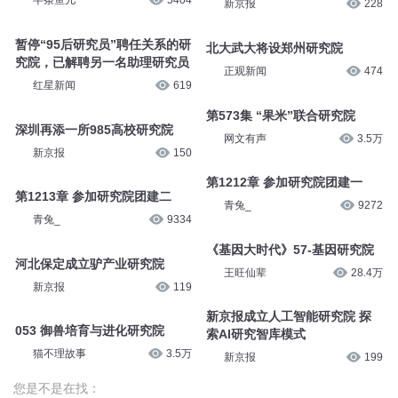
071 研究院积分奖励
第31章 导弹研究院成立
猫不理故事
3.4万
白熊寒霄
395
康生揭秘大传355 研究院
中国银行研究院原首席研究员陈
斌被“双开”
半条鱼儿
5404
新京报
228
暂停“95后研究员”聘任关系的研
究院，已解聘另一名助理研究员
北大武大将设郑州研究院
红星新闻
619
正观新闻
474
深圳再添一所985高校研究院
第573集 “果米”联合研究院
新京报
150
网文有声
3.5万
第1213章 参加研究院团建二
第1212章 参加研究院团建一
青兔_
9334
青兔_
9272