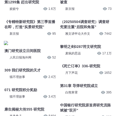
猫不理故事
2万
新京报
121
中国银行研究院首席研究员陈斌
第1299集 赶出研究院
被查
姣姣兮
1.6万
新京报
73
《专精特新研究院》第三季首播
（20250504调查研究）调查研
在即，打造“实景研究院”
究要注重“后院和角落”
新京报
95
雅文讲申论大作文
7442
澳门研究设立日间医院
黎明之剑0287符文研究院
人民日报海外网
52
麦疯的思远
17.1万
309 我们研究院的天才
《死亡订单》336-研究院
猫不理故事
2.4万
月下声花
1652