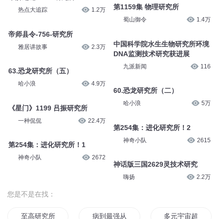
第1159集 物理研究所
热点大追踪
1.2万
蜀山御令
1.4万
帝师县令-756-研究所
中国科学院水生生物研究所环境
雅居讲故事
2.3万
DNA监测技术研究获进展
九派新闻
116
63.恐龙研究所（五）
哈小浪
4.9万
60.恐龙研究所（二）
哈小浪
5万
《星门》1199 吕振研究所
一种侃侃
22.4万
第254集：进化研究所！2
神奇小队
2615
第254集：进化研究所！1
神奇小队
2672
神话版三国2629灵技术研究
嗨扬
2.2万
您是不是在找：
至高研究所
病到最强从研究所开始
多元宇宙超凡体系