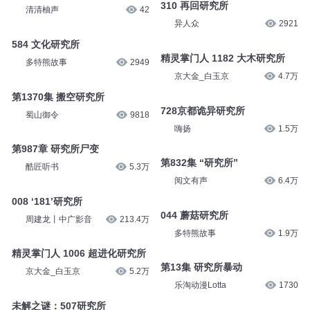
310 再回研究所
清清柚声
42
异人众
2921
584 文化研究所
精灵掌门人 1182 大木研究所
多特熊故事
2949
京大金_白玉京
4.7万
第1370集 搬空研究所
728京都诡异研究所
蜀山御令
9818
嗨扬
1.5万
第987章 研究所尸变
第832集 “研究所”
酷匠听书
5.3万
阅文有声
6.4万
008 ‘181’研究所
044 蘑菇研究所
周建龙丨中广影音
213.4万
多特熊故事
1.9万
精灵掌门人 1006 超进化研究所
第13集 研究所暴动
京大金_白玉京
5.2万
乐淘动漫Lotta
1730
未解之谜：507研究所