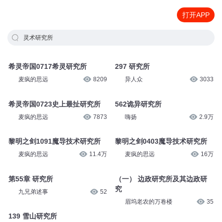
打开APP
灵术研究所
希灵帝国0717希灵研究所
297 研究所
麦疯的思远
8209
异人众
3033
希灵帝国0723史上最扯研究所
562诡异研究所
麦疯的思远
7873
嗨扬
2.9万
黎明之剑1091魔导技术研究所
黎明之剑0403魔导技术研究所
麦疯的思远
11.4万
麦疯的思远
16万
第55章 研究所
（一） 边政研究所及其边政研
究
九兄弟述事
52
眉坞老农的万卷楼
35
139 雪山研究所