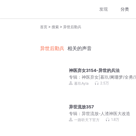
发现
分类
>
>
首页
搜索
异世后勤兵
异世后勤兵
相关的声音
神医弃女3154-异世的兵法
专辑：
神医弃女|暮玖/阑珊梦/全勇/
先生（废柴重生多人有声剧）
2.5万
暮玖Ayla
异世流放357
专辑：
异世流放-人渣神医大改造
1.8万
一路听天下官方