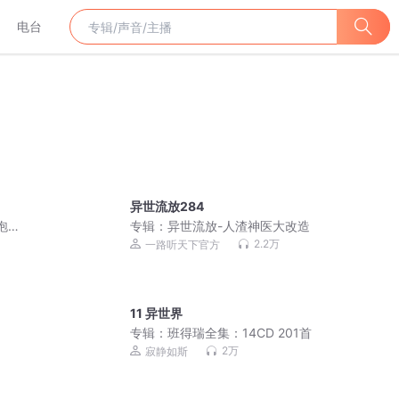
电台
异世流放284
泡芙
专辑：
异世流放-人渣神医大改造
2.2万
一路听天下官方
11 异世界
专辑：
班得瑞全集：14CD 201首
2万
寂静如斯