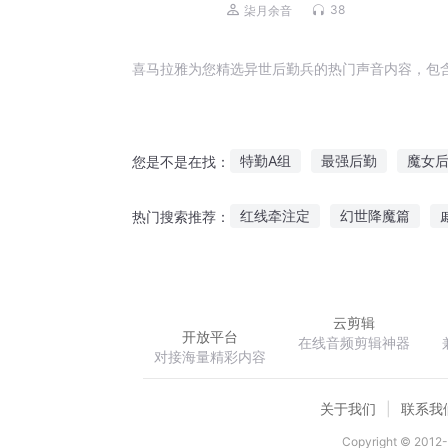
幻|爆笑|免费多播
38
柒月余音
喜马拉雅为您精选异世后勤兵的热门声音内容，包
特勤A组
最强后勤
魔女
您是不是在找：
猛鬼特勤组
星际之废材后勤
红线牵注定
幻世降魔篇
热门搜索推荐：
勤天之杀神轮回
特勤九科
啦啦啦盖伦觉醒
奈落之子
云剪辑
开放平台
在线音频剪辑神器
对接海量精彩内容
关于我们
联系我
Copyright © 2012-