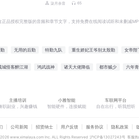
幻|爆笑|免费多播
65
柒月余音
含正品授权完整版的音频和章节文字，支持免费在线阅读试听和未删减MP
后勤
无用的后勤
特勤九队
重生娇妃王爷别太殷勤
女帝陛
兵
反恐特勤
高手之后勤兵
我干特勤那些年
小勤的高中生
戚城怪客醉江湖
鸿武战神
诸天大佬降临
都市贼少
六年青
洪荒后勤部
蝶梦仙经
至尊源道
异界使徒成长史
快穿之全是套路
主播培训
小雅智能
车联网平台
兼职副业，兴趣赚钱
智能硬件，连接赋能
自在出行，听我想听
们
公司新闻
招贤纳士
用户反馈
服务协议
隐私政策
2026
www.ximalaya.com lnc. ALL Rights Reserved
沪ICP备13027243号
客服热线