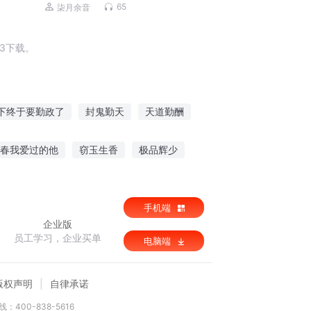
幻|爆笑|免费多播
65
柒月余音
3下载。
下终于要勤政了
封鬼勤天
天道勤酬
活
超能特勤组
天路酬勤
春我爱过的他
窃玉生香
极品辉少
手机端
企业版
员工学习，企业买单
电脑端
版权声明
自律承诺
：400-838-5616