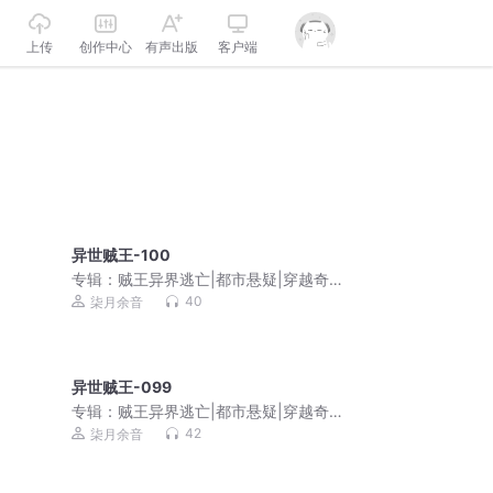
上传
创作中心
有声出版
客户端
异世贼王-100
专辑：
贼王异界逃亡|都市悬疑|穿越奇
幻|爆笑|免费多播
40
柒月余音
异世贼王-099
专辑：
贼王异界逃亡|都市悬疑|穿越奇
幻|爆笑|免费多播
42
柒月余音