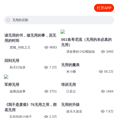
打开APP
无用的后勤
读无用的书，做无用的事，花无
061鱼哥尼流（无用的未必真的
用的时间
无用）
楚翘_诗歌之王
9683
讲故事的小红帽姐姐
3460
回到无用
无用的魔表
秋天行知录
7.3万
米小圈
56.2万
军师无用
培训无用
超燃说故事
3751
己若尘
1684
《我不是废柴》76无用之用，彻
无用的升级
底无用
娱乐大放送
7.8万
红彤彤的小柿子
2.3万