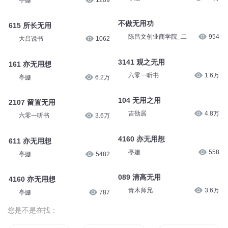
亭姗
1209
不做无用功
615 所长无用
陈昌文创业商学院_二
954
大吕说书
1062
3141 观之无用
161 亦无用想
六零一听书
1.6万
亭姗
6.2万
104 无用之用
2107 留置无用
吉劭居
4.8万
六零一听书
3.6万
4160 亦无用想
611 亦无用想
亭姗
558
亭姗
5482
089 清高无用
4160 亦无用想
青木师兄
3.6万
亭姗
787
您是不是在找：