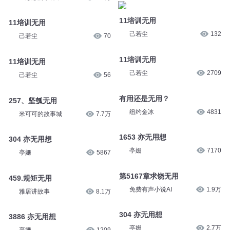
11培训无用
11培训无用
己若尘
132
己若尘
70
11培训无用
11培训无用
己若尘
2709
己若尘
56
有用还是无用？
257、坚瓠无用
纽约金冰
4831
米可可的故事城
7.7万
1653 亦无用想
304 亦无用想
亭姗
7170
亭姗
5867
第5167章求饶无用
459.规矩无用
免费有声小说AI
1.9万
雅居讲故事
8.1万
304 亦无用想
3886 亦无用想
亭姗
2.7万