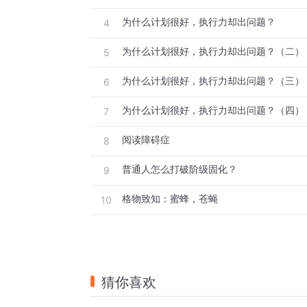
为什么计划很好，执行力却出问题？
4
但权利欲望极盛的朱元璋废除丞相制，可他
朝中后期，内阁的权利远远超过皇权。
为什么计划很好，执行力却出问题？（二）
5
这就是违背规律的后果。
为什么计划很好，执行力却出问题？（三）
6
我们每一个人都是被学校流程化生产出来的
为什么计划很好，执行力却出问题？（四）
7
在有用之学上我们各有长短，但唯有无用之
阅读障碍症
8
思想，自有千钧之力。
普通人怎么打破阶级固化？
9
格物致知：蜜蜂，苍蝇
10
猜你喜欢