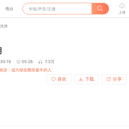
电台
上传
到无用
用
:30:19
05:28
7.3万
精进：成为朋友圈里最牛的人
喜欢
下载
分享