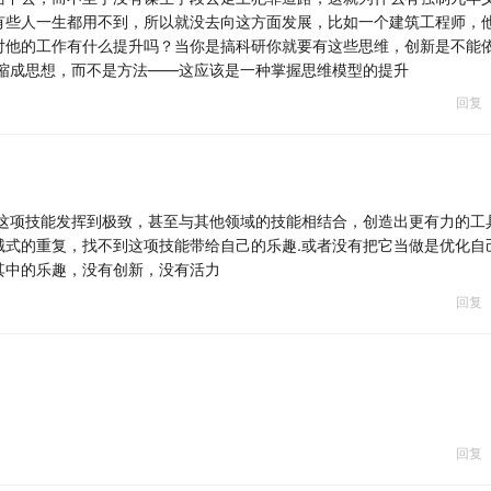
有些人一生都用不到，所以就没去向这方面发展，比如一个建筑工程师，
对他的工作有什么提升吗？当你是搞科研你就要有这些思维，创新是不能
浓缩成思想，而不是方法——这应该是一种掌握思维模型的提升
维的时候，理性就萌发了。
回复
。
式。
把这项技能发挥到极致，甚至与其他领域的技能相结合，创造出更有力的工
械式的重复，找不到这项技能带给自己的乐趣.或者没有把它当做是优化自
其中的乐趣，没有创新，没有活力
回复
薪，不能让你工作做的更好。
西，必须是有用的，才可以学，如果无用，就没有必要学。
着这个观念去行事，对于历史、哲学、数学、物理这些无用学科
。
回复
从无用之学中萌发出来的。