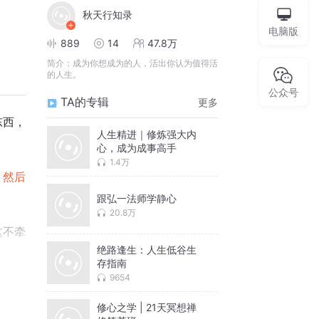
秋天行知录
电脑版
889
14
47.8万
简介：
成为你想成为的人，活出你认为值得活
的人生。
公众号
TA的专辑
更多
东西，
人生精进｜修炼强大内
心，成为成事高手
1.4万
，然后
跟弘一法师学静心
20.8万
这不牵
绝路逢生：人生低谷生
存指南
9654
要成绩
修心之学 | 21天冥想禅