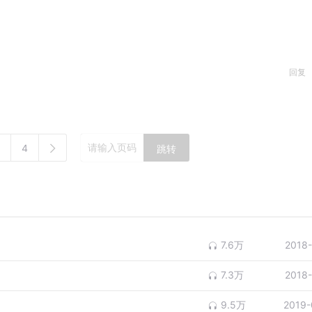
让你找到工作，但是找到工作之后，能够让你在工作中脱颖而出
。
回复
。
4
跳转
，就是我们可以支配和驱动什么；所谓道者，就是什么驱动和支
底层逻辑，找到那些驱动和支配着我们的东西，虽然无法改变，
7.6万
2018
7.3万
2018
相。
9.5万
2019-
矛盾，就必须有一个分权者，才能达到完美的权利平衡。