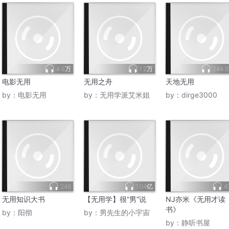
4.6万
1.2万
244.
电影无用
无用之舟
天地无用
by：
电影无用
by：
无用学派艾米姐
by：
dirge3000
248
1.04亿
4
无用知识大书
【无用学】很“男”说
NJ亦米《无用才读
书》
by：
阳彻
by：
男先生的小宇宙
by：
静听书屋