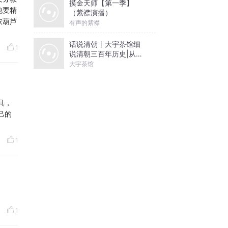
摸金天师【第一季】
他要精
（紫襟演播）
依葫芦
有声的紫襟
话说清朝丨大宇茶馆细
1
说清朝三百年历史|从努
尔哈赤到末代皇帝溥仪|
大宇茶馆
康熙雍正乾隆
具，
己的
1
，一概
1