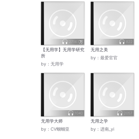
2716.1万
822
【无用学】无用学研究
无用之美
所
by：
最爱官官
by：
无用学
1040
2057
无用学大师
无用之学
by：
CV蝈蝈亚
by：
进南_yi