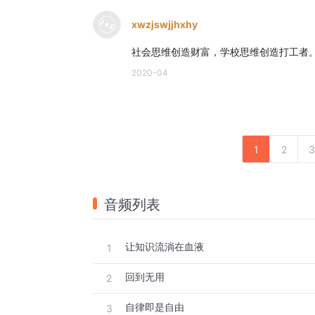
xwzjswjjhxhy
你可以这么理解，你学的有用的技术，可以
社会思维创造财富，学校思维创造打工者
超他人的，都是那些无用的思维。
2020-04
你不能没有一门手艺，但你更不能没有思想
那什么样的教育是无用教育呢？
应该叫做“通识教育”。
1
2
3
我们常讲术与道之分，什么是术？所谓术者
们。
音频列表
通识教育，就是打通学科壁垒，寻找背后的
以利用。
让知识流淌在血液
1
举一个例子：
回到无用
2
如果朱元璋能理解历史规律，他就不会废丞
自律即是自由
3
皇帝的精力有限，政务又很多，要解决这个