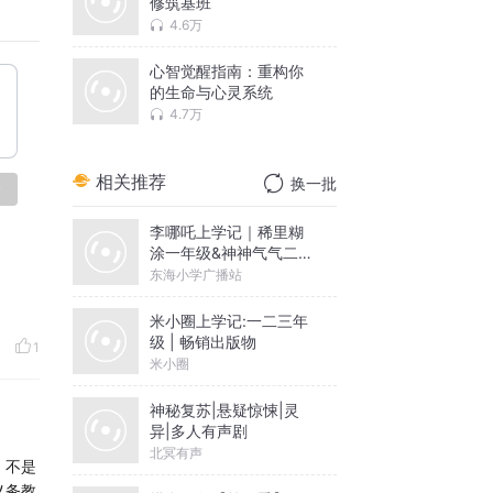
修筑基班
4.6万
式。
心智觉醒指南：重构你
的生命与心灵系统
4.7万
相关推荐
换一批
论
李哪吒上学记｜稀里糊
天就镶
涂一年级&神神气气二年
级
东海小学广播站
米小圈上学记:一二三年
级 | 畅销出版物
1
米小圈
神秘复苏|悬疑惊悚|灵
异|多人有声剧
北冥有声
，不是
义务教