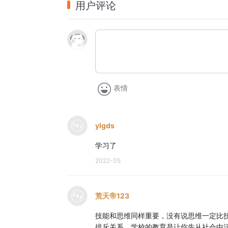
用户评论
所以在课堂上，学生渴求做题技巧，怎么样
举一个例子：
数学里有一个符号，是
=
符号，这个符号背后
人类和动物的一个很大的区别，是人类拥有
动物吃到一个果子，很甜美，能够饱腹，他
表情
但是动物吃到一个果子，吃了之后死掉了，
刻进了这果子有毒，要躲开的内容。
ylgds
学习了
为什么狗会吃屎？因为狗的祖先是狼群中的
2022-05
他们饥饿的时候，就会吃自己的粪便，来维
所以狗闻到的粪便味道，是香的，这由基因
荒天帝123
人类不只靠本能，还靠理性思考。
技能和思维同样重要，没有说思维一定比
排斥关系，学校的教育是让你先从社会中
我们的祖先打了一只兔子，然后告诉自己的