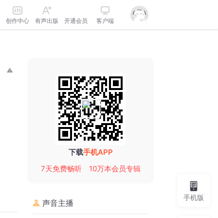
创作中心
有声出版
开通会员
客户端
下载
手机APP
7天免费畅听
10万本会员专辑
手机版
声音主播