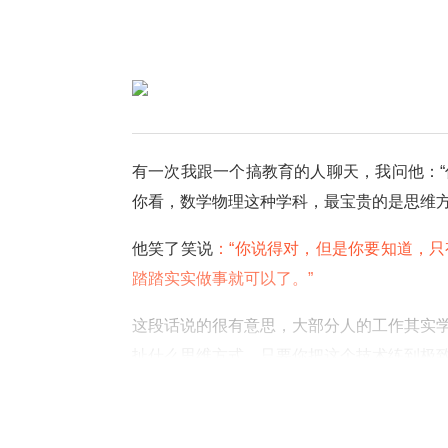
有一次我跟一个搞教育的人聊天，我问他：
你看，数学物理这种学科，最宝贵的是思维方
他笑了笑说
：“你说得对，但是你要知道，
踏踏实实做事就可以了。”
这段话说的很有意思，大部分人的工作其实
扯什么思维方式，只要你把这个技术练到极
为了达到这个目的，学校就像工厂一样，制
高，就代表技能达标，基本来说就可以去工