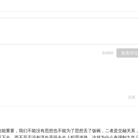
快速提高成绩，而从来不思考在这个学科背后有什么样的思维方
有什么样的思维方式呢？
理性，而动物只有本能。
的基因里就镶刻进了一条内容，这个果子是可以吃的。
发表评
0
/
300
于是警醒了其他的动物，这个果子不能吃，于是在他们基因里先
老弱病残孕，后来跟人类结盟，被人类驯化。
回复
持营养。
决定。
技能重要，我们不能没有思想也不能为了思想丢了饭碗，二者是交融关系
活下去，而不至于没有谋生手段去走上犯罪道路，这就为什么有强制九年
孩子，这个兔子肉是可以吃的，他比树上的苹果好吃。