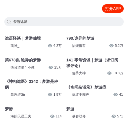
打开APP
梦游诡谈
诡语怪谈｜梦游仙境
799.诡异的梦游
凯神_
6.2万
怡楽播客
5.2万
第678集 诡异的梦游
141 零号诡谈｜梦游（求订阅
求评论）
悦音涟漪丶不倾
25万
佐手大神
18.8万
《神相诡医》3342：梦游是种
病
《奇闻杂谈录》梦游症
慕思维Sir
1.9万
落红不闻声
41
梦游
梦游
海韵天涯工夫
114
慕容双修
571