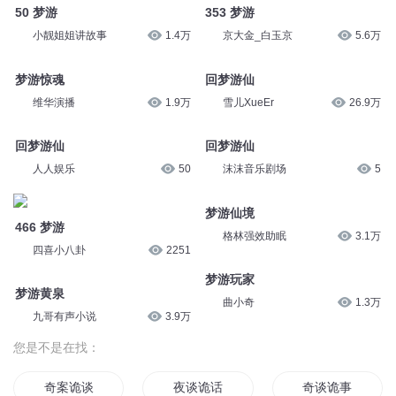
50 梦游
353 梦游
小靓姐姐讲故事
1.4万
京大金_白玉京
5.6万
梦游惊魂
回梦游仙
维华演播
1.9万
雪儿XueEr
26.9万
回梦游仙
回梦游仙
人人娱乐
50
沫沫音乐剧场
5
梦游仙境
466 梦游
格林强效助眠
3.1万
四喜小八卦
2251
梦游玩家
梦游黄泉
曲小奇
1.3万
九哥有声小说
3.9万
您是不是在找：
奇案诡谈
夜谈诡话
奇谈诡事