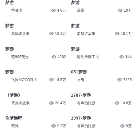
梦游
梦游
雷暮雨
4.8万
温蛋
10万
梦游
梦游
老飘讲故事
18.1万
老飘讲故事
18.1万
梦游
梦游
薇998荧光
4262
海韵天涯工夫
144
梦游
651梦游
飞狗MOCO官方
14.5万
水鬼_
7335
《梦游》
1787-梦游
霄旭讲故事
20.4万
有声的陈默
10.8万
你梦游吗
1997-梦游
荒城__
9.3万
有声的陈默
9万