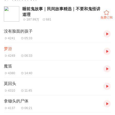
睡前鬼故事｜民间故事精选｜不要和鬼怪讲
道理
免费订阅
187.99万
681
没有脸面的孩子
4241
05:33
梦游
4249
06:33
魔笛
4380
14:40
莫回头
4310
11:45
拿锄头的尸体
4137
06:21