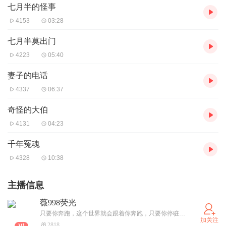
七月半的怪事
4153
03:28
七月半莫出门
4223
05:40
妻子的电话
4337
06:37
奇怪的大伯
4131
04:23
千年冤魂
4328
10:38
主播信息
薇998荧光
只要你奔跑，这个世界就会跟着你奔跑，只要你停驻，这个世界就会舍弃你独自奔跑。唯有你确定一个方向，使劲的跑起来，这个世界会为你而让路。
加关注
2818