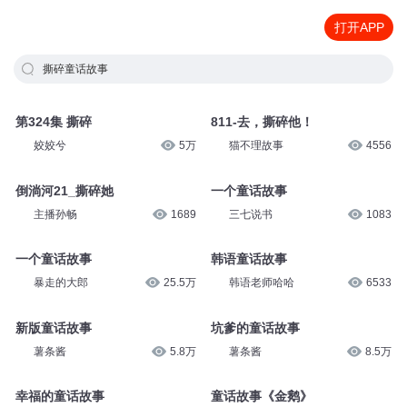
打开APP
撕碎童话故事
第324集 撕碎
811-去，撕碎他！
姣姣兮
5万
猫不理故事
4556
倒淌河21_撕碎她
一个童话故事
主播孙畅
1689
三七说书
1083
一个童话故事
韩语童话故事
暴走的大郎
25.5万
韩语老师哈哈
6533
新版童话故事
坑爹的童话故事
薯条酱
5.8万
薯条酱
8.5万
幸福的童话故事
童话故事《金鹅》