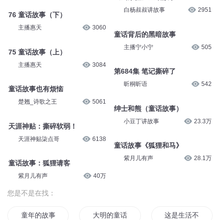
白杨叔叔讲故事
2951
76 童话故事（下）
主播惠天
3060
童话背后的黑暗故事
主播宁小宁
505
75 童话故事（上）
主播惠天
3084
第684集 笔记撕碎了
昕桐昕语
542
童话故事也有烦恼
楚翘_诗歌之王
5061
绅士和熊（童话故事）
小豆丁讲故事
23.3万
天涯神贴：撕碎软弱！
天涯神贴柒点哥
6138
童话故事《狐狸和马》
紫月儿有声
28.1万
童话故事：狐狸请客
紫月儿有声
40万
您是不是在找：
童年的故事
大明的童话
这是生活不是童话