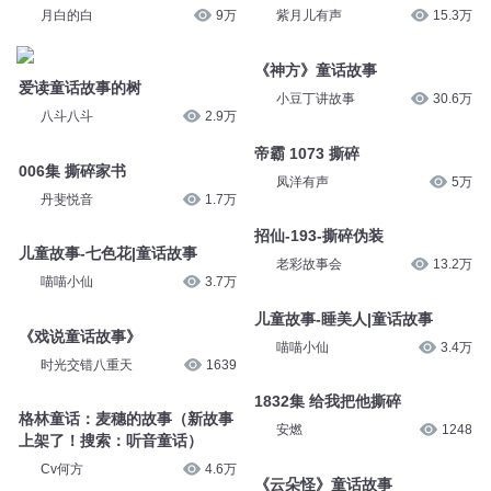
月白的白
9万
紫月儿有声
15.3万
《神方》童话故事
爱读童话故事的树
小豆丁讲故事
30.6万
八斗八斗
2.9万
帝霸 1073 撕碎
006集 撕碎家书
凤洋有声
5万
丹斐悦音
1.7万
招仙-193-撕碎伪装
儿童故事-七色花|童话故事
老彩故事会
13.2万
喵喵小仙
3.7万
儿童故事-睡美人|童话故事
《戏说童话故事》
喵喵小仙
3.4万
时光交错八重天
1639
1832集 给我把他撕碎
格林童话：麦穗的故事（新故事
安燃
1248
上架了！搜索：听音童话）
Cv何方
4.6万
《云朵怪》童话故事