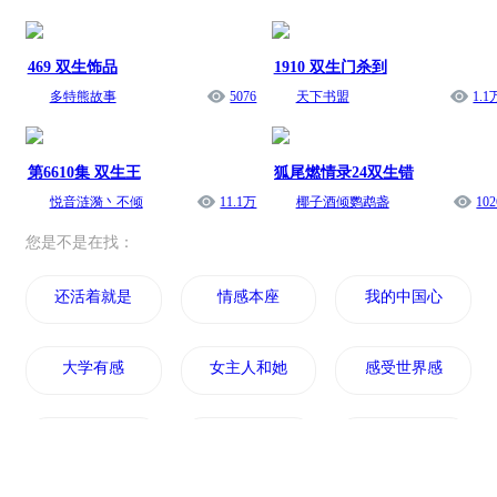
469 双生饰品
1910 双生门杀到
多特熊故事
5076
天下书盟
1.1
第6610集 双生王
狐尾燃情录24双生错
悦音涟漪丶不倾
11.1万
椰子酒倾鹦鹉盏
102
您是不是在找：
还活着就是感动
情感本座
我的中国心有感
大学有感
女主人和她的感情生活
感受世界感受生活
仙界情感大师
人生感集
灵感少女