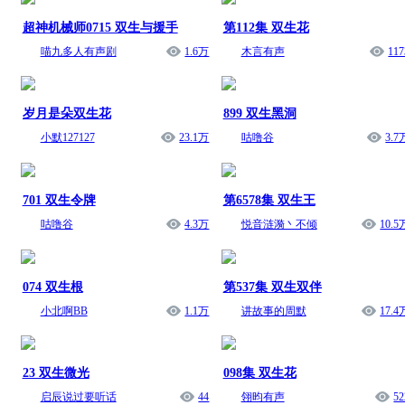
超神机械师0715 双生与援手
第112集 双生花
喵九多人有声剧
1.6万
木言有声
117
岁月是朵双生花
899 双生黑洞
小默127127
23.1万
咕噜谷
3.7
701 双生令牌
第6578集 双生王
咕噜谷
4.3万
悦音涟漪丶不倾
10.5
074 双生根
第537集 双生双伴
小北啊BB
1.1万
讲故事的周默
17.4
23 双生微光
098集 双生花
启辰说过要听话
44
翎昀有声
52