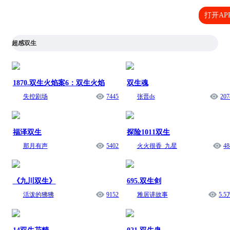
打开AP
超感双生
1870.双生火焰案6：双生火焰
双生魂
失控剧场
7445
张晋ds
207
福泽双生
探险1011双生
那月有声
5402
火火很香_九星
48
《九川双生》
695.双生剑
活泼的狒狒
9152
雅居讲故事
5.5