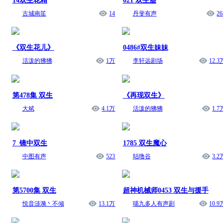
14双生花精
021 双生蛊
古城南笙
14
丹斐有声
26
《双生花儿》
0486#双生妹妹
活泼的狒狒
1万
李轩远剧场
12.3
第478集 双生
《再现双生》
大斌
4.1万
活泼的狒狒
1.7
7_镜中双生
1785 双生魔心
中图有声
523
咕噜谷
3.2
第5700集 双生
超神机械师0453 双生与援手
悦音涟漪丶不倾
13.1万
喵九多人有声剧
10.9