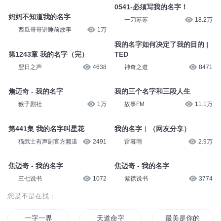
0541-必须写我的名字！
妈妈不知道我的名字
一刀苏苏
18.2万
西瓜哥哥讲睡前故事
1万
我的名字如何决定了我的目的 |
第1243章 我的名字（完）
TED
翌日之声
4638
神奇之道
8471
焦迈奇 - 我的名字
我的三个名字和三段人生
猴子剧社
1万
故事FM
11.1万
第441集 我的名字叫星花
我的名字︱（网友分享）
猫武士有声剧官方频道
2491
雷暮雨
2.9万
焦迈奇 - 我的名字
焦迈奇 - 我的名字
三七说书
1072
紫襟说书
3774
您是不是在找：
一字一界
天道命字
最美是你的名字