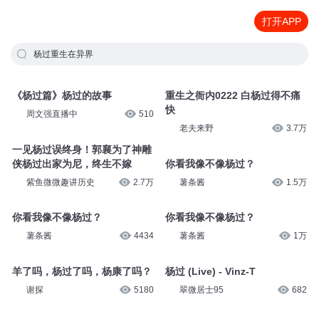
打开APP
杨过重生在异界
《杨过篇》杨过的故事
重生之衙内0222 白杨过得不痛
快
周文强直播中
510
老夫来野
3.7万
一见杨过误终身！郭襄为了神雕
侠杨过出家为尼，终生不嫁
你看我像不像杨过？
紫鱼微微趣讲历史
2.7万
薯条酱
1.5万
你看我像不像杨过？
你看我像不像杨过？
薯条酱
4434
薯条酱
1万
羊了吗，杨过了吗，杨康了吗？
杨过 (Live) - Vinz-T
谢探
5180
翠微居士95
682