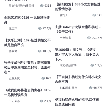
【阴阳线篇】089小龙女和杨过
周文强精选独播音频
9314
的爱情故事
聊泡儿
141
全职艺术家 0916 一见杨过误终
身
主播Bobo:古龙谈金庸和杨过－
流三声
22.4万
《关于武侠》
十点读书
201.7万
【欢乐江湖】102-杨过的姑父不
就是他自己么
第1600篇：周文强—《杨过
薯条酱
18.5万
篇》宁天下人负我 ，我不负天
下人
张学友成“杨过”背后：新冠病毒
周文强致富学
1.9万
检出率逐周增加至14%，原因何
在？
【王自健】杨过为什么对小龙女
正观新闻
692
念念不忘
SMG尚世五岸
66.7万
《致我们终将逝去的青春》015-
一见杨过误终身
杨过独臂怎么剪的指甲.武侠剧
一刀苏苏
2.4万
历史遗留问题