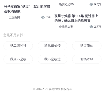
晚安姐姐FM
9.5万
张学友自称“杨过”，就此前演唱
会取消致歉
孤星寸焰篇 第114集 杨过肩上
正观新闻
559
的雕，蝎九肩上的乌云青
奇喵君故事
2.7万
您是不是在找：
杨二彪的神梦
杨凡修仙传
杨过修仙
我真不是杨戬啊
我不是杨过
仙杨帝尊
杨三游记
杨自在传奇
神道杨托
我生为王杨战
天境白杨传
风云杨家将
© 2014-
2026
喜马拉雅 版权所有
至尊杨家将
战神杨天
我叫杨九新