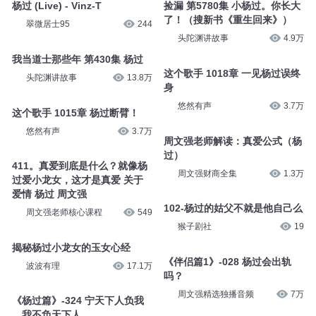
杨过 (Live) - Vinz-T
捡漏 第5780集 小杨过。你长大
了！（搜新书《重生回来》）
翠微居士95
244
头陀渊讲故事
4.9万
我当道士那些年 第430集 杨过
这个歌手 1018章 一见杨过误终
头陀渊讲故事
13.8万
身
悠然有声
3.7万
这个歌手 1015章 杨过断臂！
悠然有声
3.7万
周文强老师解读：真爱公式（杨
过）
411。真爱到底是什么？就像杨
周文强财商全集
1.3万
过爱小龙女，这才是真爱 关于
爱情 杨过 周文强
102-杨过的姑父不就是他自己么
周文强老师核心课程
549
猴子剧社
19
揭秘杨过小龙女的玉女心经
《伴侣篇1》-028 杨过会出轨
波波有理
17.1万
吗？
周文强精选独播音频
7万
《杨过篇》-324 宁天下人负我
，我不负天下人