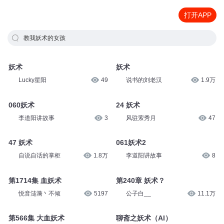
打开APP
教我妖术的女孩
妖术
妖术
Lucky星阳
49
说书的刘老汉
1.9万
060妖术
24 妖术
李道阳讲故事
3
风驻萦秀月
47
47 妖术
061妖术2
自说自话的掌柜
1.8万
李道阳讲故事
8
第1714集 血妖术
第240章 妖术？
悦音涟漪丶不倾
5197
公子白__
11.1万
第566集 大血妖术
聊斋之妖术（AI）