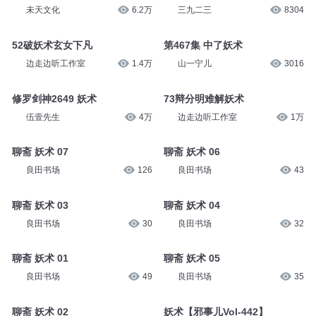
未天文化
6.2万
三九二三
8304
52破妖术玄女下凡
第467集 中了妖术
边走边听工作室
1.4万
山一宁儿
3016
修罗剑神2649 妖术
73辩分明难解妖术
伍壹先生
4万
边走边听工作室
1万
聊斋 妖术 07
聊斋 妖术 06
良田书场
126
良田书场
43
聊斋 妖术 03
聊斋 妖术 04
良田书场
30
良田书场
32
聊斋 妖术 01
聊斋 妖术 05
良田书场
49
良田书场
35
聊斋 妖术 02
妖术【邪事儿Vol-442】