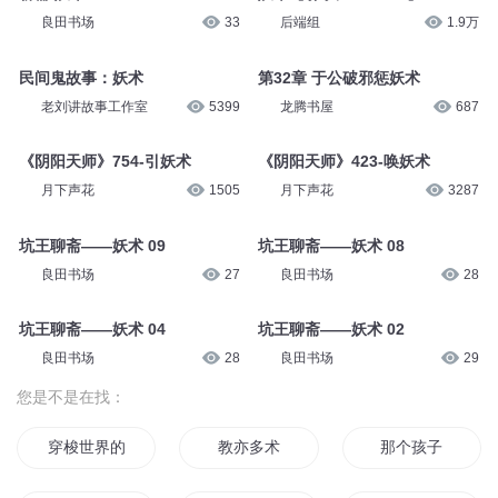
良田书场
33
后端组
1.9万
民间鬼故事：妖术
第32章 于公破邪惩妖术
老刘讲故事工作室
5399
龙腾书屋
687
《阴阳天师》754-引妖术
《阴阳天师》423-唤妖术
月下声花
1505
月下声花
3287
坑王聊斋——妖术 09
坑王聊斋——妖术 08
良田书场
27
良田书场
28
坑王聊斋——妖术 04
坑王聊斋——妖术 02
良田书场
28
良田书场
29
您是不是在找：
穿梭世界的剑术教师
教亦多术
那个孩子