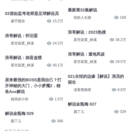
最新第32集解说
02假如监考老师是足球解说员
缤纷人生路
158
森宇股份
15.2万
浪哥解说：2023热搜
浪哥解说：怀旧蛋
星空寂寞_林溪
36.2万
星空寂寞_林溪
24.3万
浪哥解说：遁地凤波
浪哥解说：抽盲盒喽
星空寂寞_林溪
29.5万
星空寂寞_林溪
30.1万
021永恒的边缘【解说】演员的
原来最强的BOSS是我自己？打
诞生
开神秘的大门，小小梦魇2，鲤
读客熊猫君
8.8万
鱼Ace解说
搞笑的小张
1.5万
解说金瓶梅 027
圆丁儿
329
解说金瓶梅 029
圆丁儿
306