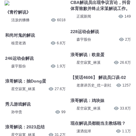
CBA解说员出现争议言论，抖音
体育致歉并终止宋某解说工作。
《青柠解说》
正观新闻
149
活泼的狒狒
6018
228运动会解说
和尚对鬼的解说
森宇股份
2万
核雲老酒
6.8万
浪哥解说：欧皇蛋
246运动会解说
星空寂寞_林溪
26.6万
森宇股份
1.9万
【笑话4606】 解说员口误-02
浪哥解说：抽Dong蛋
老唐讲历史_优一剧社
1257
星空寂寞_林溪
27.6万
浪哥解说：鸡块妹
秀儿游戏解说
星空寂寞_林溪
33.8万
孙华贵
99
现在解说员都能当主教练啦？
浪哥解说：2023总结
潇洒侃球
1.1万
星空寂寞_林溪
31.2万