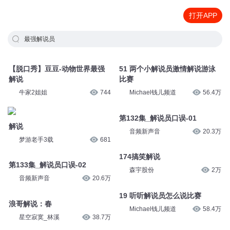
打开APP
最强解说员
【脱口秀】豆豆-动物世界最强
51 两个小解说员激情解说游泳
解说
比赛
牛家2姐姐
744
Michael钱儿频道
56.4万
第132集_解说员口误-01
解说
音频新声音
20.3万
梦游老手3载
681
174搞笑解说
第133集_解说员口误-02
森宇股份
2万
音频新声音
20.6万
19 听听解说员怎么说比赛
浪哥解说：春
Michael钱儿频道
58.4万
星空寂寞_林溪
38.7万