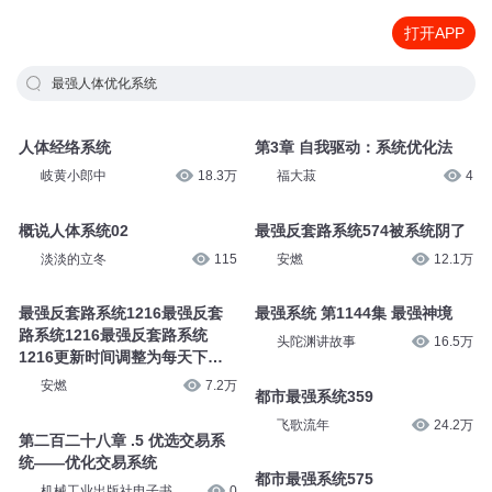
打开APP
最强人体优化系统
人体经络系统
第3章 自我驱动：系统优化法
岐黄小郎中
18.3万
福大菽
4
概说人体系统02
最强反套路系统574被系统阴了
淡淡的立冬
115
安燃
12.1万
最强反套路系统1216最强反套
最强系统 第1144集 最强神境
路系统1216最强反套路系统
头陀渊讲故事
16.5万
1216更新时间调整为每天下午2
点
安燃
7.2万
都市最强系统359
飞歌流年
24.2万
第二百二十八章 .5 优选交易系
统——优化交易系统
都市最强系统575
机械工业出版社电子书
0