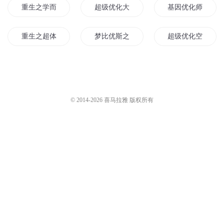
重生之学而优则商
超级优化大师
基因优化师
重生之超体进化
梦比优斯之梦比优雨传奇
超级优化空间
进化道体
从声优经纪人开始
异能与优等生
超级优化
炼体化仙
末世我的身体能强
© 2014-
2026
喜马拉雅 版权所有
重生东京当声优
声优至上
灵界优等生
优化科技
美漫之人体强化
无上万化之体
优化之无价之宝
我的圣体能进化