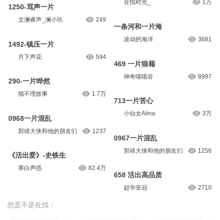
音悦时光_
1万
1250-骂声一片
文澜睿声_澜小玖
249
一条河和一片海
波动的海洋
3681
1492-镇压一片
月下声花
594
469 一片狼藉
神奇喵喵谷
8997
290-一片哗然
猫不理故事
1.7万
713一片苦心
小仙女Alina
3万
0968一片混乱
郭靖大侠和他的朋友们
1237
0967一片混乱
郭靖大侠和他的朋友们
1256
《活出爱》-史铁生
寒白声惑
82.4万
658 活出高品质
赵华皇冠
2710
您是不是在找：