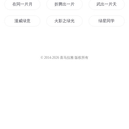
在同一片月光下
折腾出一片天
武出一片天
漫威绿意
火影之绿光
绿星同学
白绿之绿
那一片绿荫
天地绿传
绿影传说
绿云传奇
青山绿水
© 2014-
2026
喜马拉雅 版权所有
绿龙来了
闯出一片蓝天
绿意生花传
杀出一片黎明
跑出一片天
在哪片海在那片海
穿成绿茶女配后我出道了
出乎意料