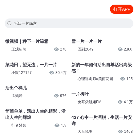
打开APP
活出一片绿意
微视频｜种下一片绿意
雪一片一片一片
正观新闻
278
回到2049
2.9万
菜花田，望无边，一片一片
新的一年如何活出自尊活出高级
感！
小默127127
30.4万
心理咨询师a美丽花园
125
活出个样儿
一片树叶
孟鹤峰
976
兔耳朵姐姐FM
4.1万
简简单单，活出人生的精彩，活
出人生的辉煌
437 心中一片洒脱，生活一片安
详
行者妙智
4万
大吕说书
1468