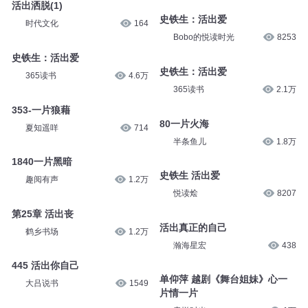
活出洒脱(1)
史铁生：活出爱
时代文化
164
Bobo的悦读时光
8253
史铁生：活出爱
史铁生：活出爱
365读书
4.6万
365读书
2.1万
353-一片狼藉
80一片火海
夏知遥咩
714
半条鱼儿
1.8万
1840一片黑暗
史铁生 活出爱
趣阅有声
1.2万
悦读烩
8207
第25章 活出丧
活出真正的自己
鹤乡书场
1.2万
瀚海星宏
438
445 活出你自己
单仰萍 越剧《舞台姐妹》心一
大吕说书
1549
片情一片