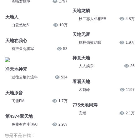
奇喵君故事
1797
天地龙鳞
天地人
秋二忘人相相ER
4.8万
白云悠悠6
10万
天地无涯
天地在我心
格林强效助眠
1.9万
有声鱼丸将军
53
禅意天地
人人娱乐
36
净天地神咒
过往云烟的流年
534
看看天地
孟鹤峰
1197
天地原音
飞雪FM
1.7万
775天地同寿
安燃
2.1万
第4374章天地
免费有声小说AI
2.9万
您是不是在找：