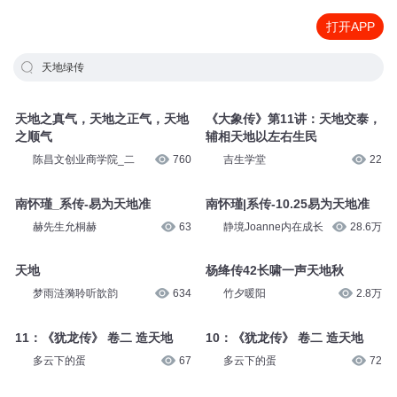
打开APP
天地绿传
天地之真气，天地之正气，天地
《大象传》第11讲：天地交泰，
之顺气
辅相天地以左右生民
陈昌文创业商学院_二
760
吉生学堂
22
南怀瑾_系传-易为天地准
南怀瑾|系传-10.25易为天地准
赫先生允桐赫
63
静境Joanne内在成长
28.6万
天地
杨绛传42长啸一声天地秋
梦雨涟漪聆听歆韵
634
竹夕暖阳
2.8万
11：《犹龙传》 卷二 造天地
10：《犹龙传》 卷二 造天地
多云下的蛋
67
多云下的蛋
72