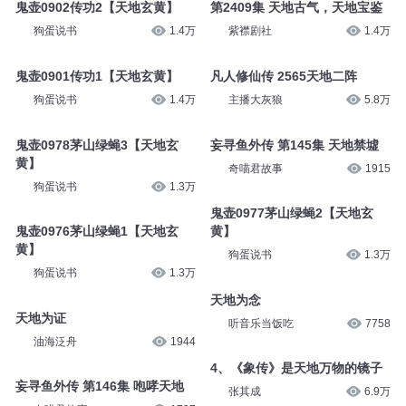
鬼壶0902传功2【天地玄黄】
第2409集 天地古气，天地宝鉴
狗蛋说书
1.4万
紫襟剧社
1.4万
鬼壶0901传功1【天地玄黄】
凡人修仙传 2565天地二阵
狗蛋说书
1.4万
主播大灰狼
5.8万
鬼壶0978茅山绿蝇3【天地玄
妄寻鱼外传 第145集 天地禁墟
黄】
奇喵君故事
1915
狗蛋说书
1.3万
鬼壶0977茅山绿蝇2【天地玄
鬼壶0976茅山绿蝇1【天地玄
黄】
黄】
狗蛋说书
1.3万
狗蛋说书
1.3万
天地为念
天地为证
听音乐当饭吃
7758
油海泛舟
1944
4、《象传》是天地万物的镜子
妄寻鱼外传 第146集 咆哮天地
张其成
6.9万