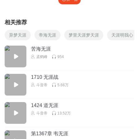
相关推荐
异梦天涯
帝海无涯
梦里天涯梦天涯
天涯明我心
苦海无涯
孟鹤峰
954
1710 无涯战
斗音帝
5.66万
1424 道无涯
斗音帝
13.52万
第1367章 韦无涯