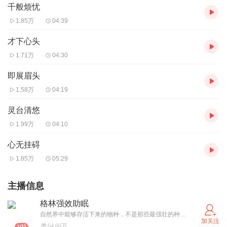
千般烦忧
1.85万
04:39
才下心头
1.71万
04:30
即展眉头
1.58万
04:19
灵台清悠
1.99万
04:10
心无挂碍
1.85万
05:29
主播信息
格林强效助眠
自然界中能够存活下来的物种，不是那些最强壮的种群，也不是那些智力最高的种群，而是那些对变化做出最积极反应的物种。杨松霖
加关注
64.66万