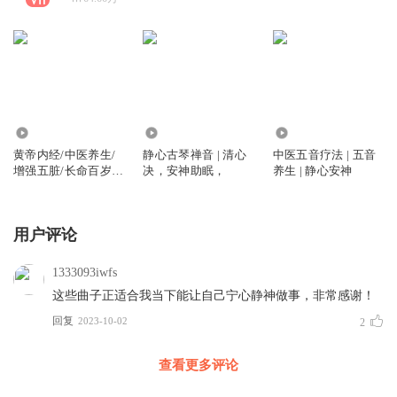
36.98万
78.57万
219.22万
黄帝内经/中医养生/
静心古琴禅音 | 清心
中医五音疗法 | 五音
增强五脏/长命百岁/
决，安神助眠，
养生 | 静心安神
百病皆除
用户评论
1333093iwfs
这些曲子正适合我当下能让自己宁心静神做事，非常感谢！
回复
2023-10-02
2
查看更多评论