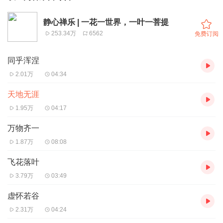
静心禅乐 | 一花一世界，一叶一菩提
253.34万
6562
免费订阅
同乎浑涅
2.01万
04:34
天地无涯
1.95万
04:17
万物齐一
1.87万
08:08
飞花落叶
3.79万
03:49
虚怀若谷
2.31万
04:24