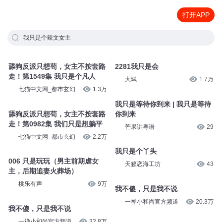
打开APP
我只是个辣文女主
舔狗反派只想苟，女主不按套路
2281我只是会
走！第1549集 我只是个凡人
大斌
1.7万
七猫中文网_都市玄幻
1.3万
我只是等待你到来 | 我只是等待
舔狗反派只想苟，女主不按套路
你到来
走！第0982集 我们只是想躺平
芒果讲粤语
29
七猫中文网_都市玄幻
2.2万
我只是个丫头
006 只是玩玩（男主前期虐女
天籁恋海工坊
43
主，后期追妻火葬场）
桃乐有声
9万
我不傻，只是我不说
一禅小和尚官方频道
20.3万
我不傻，只是我不说
一禅小和尚官方频道
32.8万