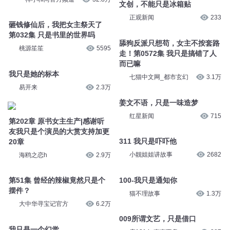
文创，不能只是冰箱贴
正观新闻
233
砸钱修仙后，我把女主祭天了
第032集 只是书里的世界吗
舔狗反派只想苟，女主不按套路
桃源笙笙
5595
走！第0572集 我只是搞错了人
而已嘛
我只是她的标本
七猫中文网_都市玄幻
3.1万
易开来
2.3万
姜文不语，只是一味造梦
红星新闻
715
第202章 原书女主生产|感谢听
友我只是个演员的大赏支持加更
311 我只是吓吓他
20章
小靓姐姐讲故事
2682
海鸥之恋h
2.9万
100-我只是通知你
第51集 曾经的辣椒竟然只是个
摆件？
猫不理故事
1.3万
大中华寻宝记官方
6.2万
009所谓文艺，只是借口
我只是一个幻觉