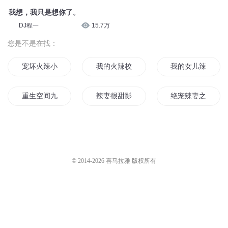
我想，我只是想你了。
DJ程一
15.7万
您是不是在找：
宠坏火辣小妻
我的火辣校花
我的女儿辣么萌
重生空间九零辣妻
辣妻很甜影帝大人来战
绝宠辣妻之世尊归
掌上蜜妻火辣辣
我的火辣女友
王的辣手皇妃
娇妃火辣辣
百元新娘火辣辣
重生麻辣妻
© 2014-
2026
喜马拉雅 版权所有
盛宠小辣妃
重生之辣媳当家
辣个男人不太冷
我的火辣女神
我辣么大一个儿子呢
纯情娇妻火辣辣