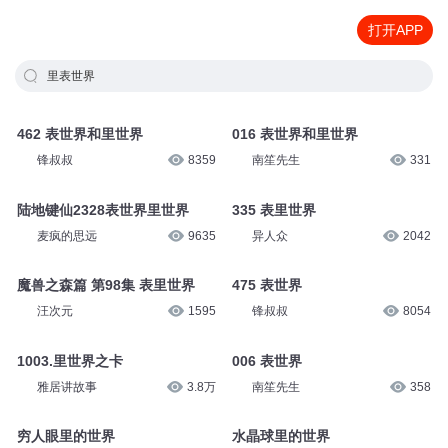
打开APP
里表世界
462 表世界和里世界
016 表世界和里世界
锋叔叔
8359
南笙先生
331
陆地键仙2328表世界里世界
335 表里世界
麦疯的思远
9635
异人众
2042
魔兽之森篇 第98集 表里世界
475 表世界
汪次元
1595
锋叔叔
8054
1003.里世界之卡
006 表世界
雅居讲故事
3.8万
南笙先生
358
穷人眼里的世界
水晶球里的世界