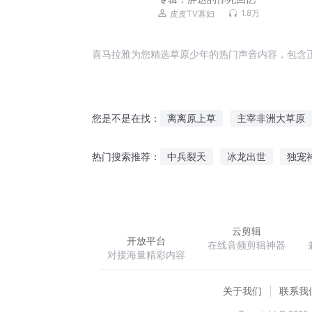
1.8万
皮皮TV寡妇
喜马拉雅为您精选草原少年的热门声音内容，包含
离离原上草
主宰非洲大草原
您是不是在找：
草原游骑兵
全草原的大猫排
中兵裂天
冰龙出世
独宠
热门搜索推荐：
明末之草原为王
狼之草原
不灭道诀
震惊我成了王者荣
云剪辑
开放平台
在线音频剪辑神器
对接海量精彩内容
关于我们
联系我