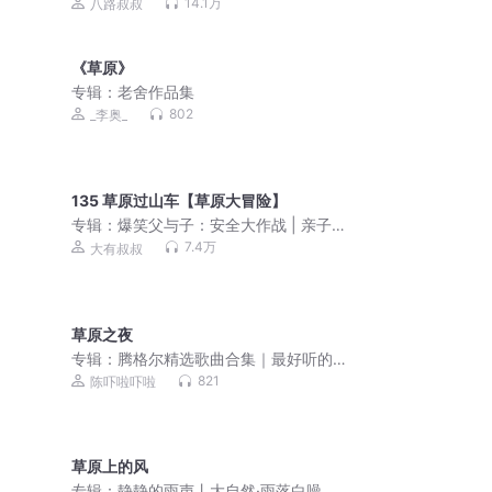
学校前传 | 八路叔叔
14.1万
八路叔叔
《草原》
专辑：
老舍作品集
802
_李奥_
135 草原过山车【草原大冒险】
专辑：
爆笑父与子：安全大作战 | 亲子
笑话 | 儿童睡前故事
7.4万
大有叔叔
草原之夜
专辑：
腾格尔精选歌曲合集｜最好听的
歌曲，超高清音质
821
陈吓啦吓啦
草原上的风
专辑：
静静的雨声丨大自然·雨落白噪音