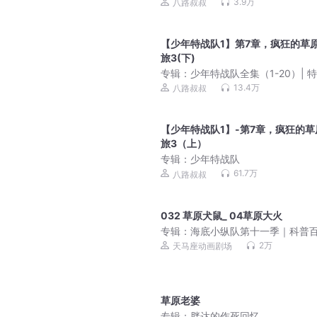
前传 | 八路叔叔
3.9万
八路叔叔
【少年特战队1】第7章，疯狂的草
旅3(下)
专辑：
少年特战队全集（1-20）| 
学校前传 | 八路叔叔
13.4万
八路叔叔
【少年特战队1】-第7章，疯狂的草
旅3（上）
专辑：
少年特战队
61.7万
八路叔叔
032 草原犬鼠_ 04草原大火
专辑：
海底小纵队第十一季｜科普
｜热播动画｜睡前故事
2万
天马座动画剧场
草原老婆
专辑：
胖达的作死回忆