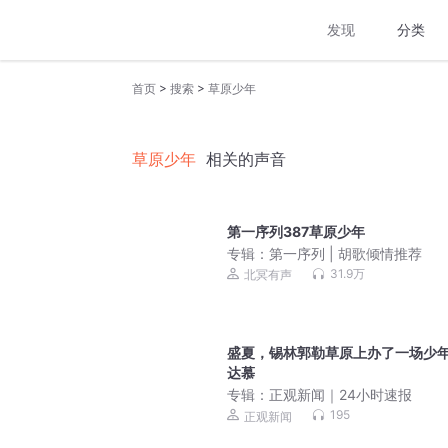
发现
分类
>
>
首页
搜索
草原少年
草原少年
相关的声音
第一序列387草原少年
专辑：
第一序列 | 胡歌倾情推荐
31.9万
北冥有声
盛夏，锡林郭勒草原上办了一场少
达慕
专辑：
正观新闻｜24小时速报
195
正观新闻