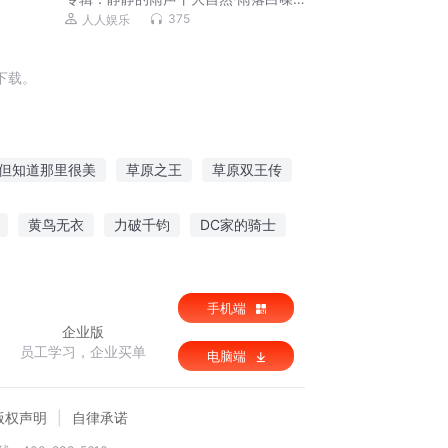
丨深度放松 轻松入睡
375
人人娱乐
下载。
但知道那里很美
草原之王
草原双王传
星
草原无疆之部落之王
草原上的白毛风
黄鸟无衣
力破千钧
DC家的骑士
双
手机端
企业版
员工学习，企业买单
电脑端
版权声明
自律承诺