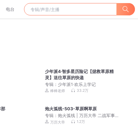
电台
少年派4·智多星历险记【拯救草原精
灵】送往草原的快递
专辑：
少年派1·欢乐上学记
33.2万
棒棒老师
年那
炮火弧线-503-草原啊草原
专辑：
炮火弧线 | 万历大帝 二战军事战
场神作|多人有声剧
1.2万
万历大帝