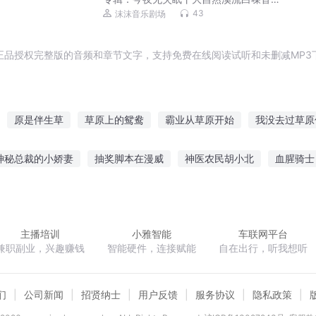
催眠助眠
43
沫沫音乐剧场
正品授权完整版的音频和章节文字，支持免费在线阅读试听和未删减MP3
原是伴生草
草原上的鸳鸯
霸业从草原开始
我没去过草原
队等我撸
草原豪情志
铃兰的草原
原来神是一株草
草原杀
神秘总裁的小娇妻
抽奖脚本在漫威
神医农民胡小北
血腥骑士
草原上的红飘带
草原之子
耀新英雄
悲鸣之歌春
沧桑唯我主宰
二次元大法师
师士无
主播培训
小雅智能
车联网平台
兼职副业，兴趣赚钱
智能硬件，连接赋能
自在出行，听我想听
们
公司新闻
招贤纳士
用户反馈
服务协议
隐私政策