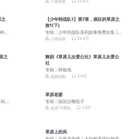
八路叔叔 | 口袋故事
23.6万
八路叔叔
原之
【少年特战队1】第7章，疯狂的草原之
旅1(下)
特种兵
专辑：
少年特战队系列故事免费全集 |
八路叔叔 | 口袋故事
24.4万
八路叔叔
原之
舞剧《草原儿女爱公社》草原儿女爱公
社
专辑：
样板戏
2.4万
寂静如斯
草原老婆
百科
专辑：
搞笑沙雕段子
1.6万
皮皮TV寡妇
草原上的风
专辑：
今夜无失眠丨大自然溪流白噪音 |