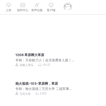
上传
创作中心
有声出版
客户端
1206 草原啊大草原
专辑：
天命赊刀人丨会员免费多人版丨
道士风水丨奇门秘术
15.1万
演播人骨头
炮火弧线-103-草原啊，草原
专辑：
炮火弧线 | 万历大帝 二战军事战
场神作|多人有声剧
2.6万
万历大帝