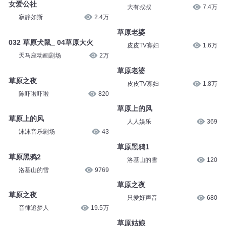
女爱公社
大有叔叔
7.4万
寂静如斯
2.4万
草原老婆
032 草原犬鼠_ 04草原大火
皮皮TV寡妇
1.6万
天马座动画剧场
2万
草原老婆
草原之夜
皮皮TV寡妇
1.8万
陈吓啦吓啦
820
草原上的风
草原上的风
人人娱乐
369
沫沫音乐剧场
43
草原黑鸦1
草原黑鸦2
洛基山的雪
120
洛基山的雪
9769
草原之夜
草原之夜
只爱好声音
680
音律追梦人
19.5万
草原姑娘