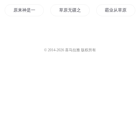
原来神是一株草
草原无疆之部落之王
霸业从草原开始
草原少年
草原游骑兵
草原之王
原始之王的原始之书
草原杀星
离离原上草
© 2014-
2026
喜马拉雅 版权所有
明末之草原为王
草原上的鸳鸯
全草原的大猫排队
原是伴生草
草原上的白毛风
我没去过草原但知
铃兰的草原
草原豪情志