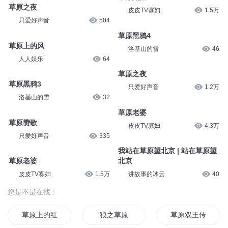
草原之夜
皮皮TV寡妇
1.5万
只爱好声音
504
草原黑鸦4
草原上的风
洛基山的雪
46
人人娱乐
64
草原之夜
草原黑鸦3
只爱好声音
1.2万
洛基山的雪
32
草原老婆
草原赞歌
皮皮TV寡妇
4.3万
只爱好声音
335
我站在草原望北京 | 站在草原望
草原老婆
北京
皮皮TV寡妇
1.5万
讲故事的冰云
40
您是不是在找：
草原上的红飘带
狼之草原
草原双王传