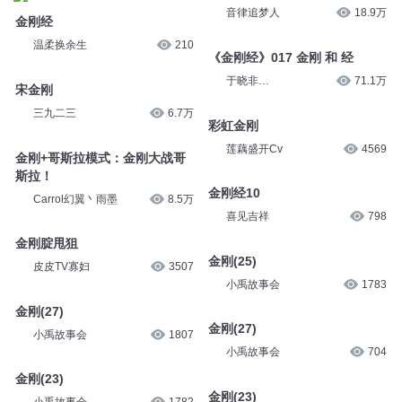
音律追梦人
18.9万
金刚经
温柔换余生
210
《金刚经》017 金刚 和 经
于晓非
71.1万
宋金刚
metabuddha1961
三九二三
6.7万
彩虹金刚
莲藕盛开Cv
4569
金刚+哥斯拉模式：金刚大战哥
斯拉！
金刚经10
Carrol幻翼丶雨墨
8.5万
喜见吉祥
798
金刚腚甩狙
金刚(25)
皮皮TV寡妇
3507
小禹故事会
1783
金刚(27)
金刚(27)
小禹故事会
1807
小禹故事会
704
金刚(23)
金刚(23)