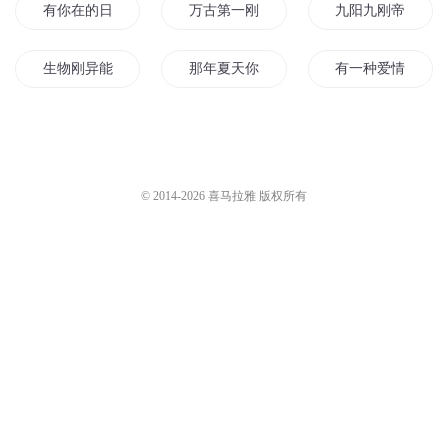
有你在的日子刚刚好
万古第一刚
九阳九刚帝尊
生物刚异能的女主你见过吗
那年夏天你刚好来过
有一种爱情刚刚好
想刚我的都被我刚了
还好刚刚好
假如爱情刚刚好
刚刚好的我们
金刚经传
相爱时时光刚刚好
© 2014-
2026
喜马拉雅 版权所有
遇见你刚刚好
刚好我要爱上你
游戏才刚刚开始
金刚斗圣
我是王小刚
她和青春都刚好
山海金刚
火影之最强小金刚