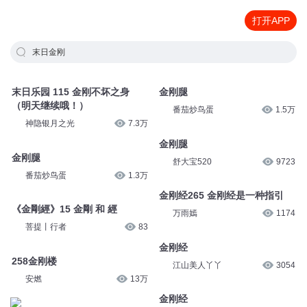
打开APP
末日金刚
末日乐园 115 金刚不坏之身
金刚腿
（明天继续哦！）
番茄炒鸟蛋
1.5万
神隐银月之光
7.3万
金刚腿
金刚腿
舒大宝520
9723
番茄炒鸟蛋
1.3万
金刚经265 金刚经是一种指引
《金剛經》15 金剛 和 經
万雨嫣
1174
菩提丨行者
83
金刚经
258金刚楼
江山美人丫丫
3054
安燃
13万
金刚经